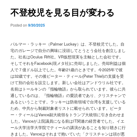
不登校児を見る目が変わる
Posted on
9/30/2025
パルマー・ラッキー（Palmer Luckey）は、不登校児でした。自
宅のガレージで自分の興味に没頭してとうとう会社を創立しまし
た。社名はOculus Rift社。VR仮想現実を主軸とした会社です。
そしてそれをFacebook(現メタ社)に売却しました。売却利益は個
人で７億ドル以上でした。年齢21歳のときです。今2025年で彼
は32歳です。その後ピーター・ティール(Peter Thiel)の支援を受
けて別の会社を設立します。新しい会社はアンドウリル社です。
名前はトールキンの『指輪物語』から取られています。彼らに共
通しているのは、『指輪物語』の愛読者であり、クリスチャンで
あるということです。ラッキーは防衛領域で台湾を支援している
ため、中共から制裁対象者リストに載せられています。ピータ
ー・ティールはVance副大統領をトランプ大統領に引き合わせま
した。Vanceが上院議員になる前はIT関連の経営者でした。イエ
ール大学法学大学院でティールの講演があることを知り聴きに行
きました。Vanceはそれまで抱いていた「クリスチャンは頭が悪