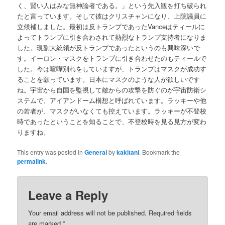
く、賢い人はみな無神論者である。」という先入観を打ち破られ
たと言っています。そして彼はクリスチャンになり、上院議員に
立候補しました。最初は反トランプであったVanceはティールに
よってトランプに引き合わされて熱烈なトランプ支持者になりま
した。現副大統領が反トランプであったというのも興味深いで
す。イーロン・マスクをトランプに引き合わせたのもティールで
した。今は喧嘩別れをしていますが、トランプはマスクが成功す
ることを願っています。日本にマスクのような人が欲しいです
ね。宇宙から自国を監視して敵からの攻撃を防ぐのが宇宙防衛シ
ステムで、アイアンドーム構想と呼ばれています。ラッキーや他
の若者が、マスクがいなくても控えています。ラッキーが不登校
時であったということを知ることで、不登校時を見る見方が変わ
りますね。
This entry was posted in
General
by
kakitani
. Bookmark the
permalink
.
Leave a Reply
Your email address will not be published.
Required fields
are marked
*