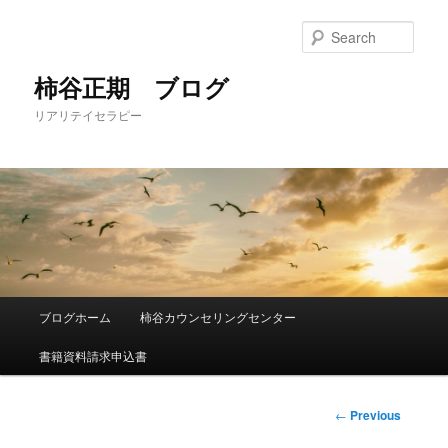
Sear
柿谷正期 ブログ
リアリテイセラピー
Main
ブログホーム
柿谷カウンセリングセンター
Skip
menu
書籍資料請求申込書
to
primary
Post
←
Previous
navigation
content