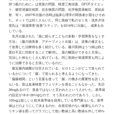
持つ親のために』は視覚の問題、軽度三角頭蓋、GFCFダイエッ
ト、腸管浸漏症候群、抗生物質の問題、化学物質過敏症、原始反
射、等々。2007年出版の当時は臨床心理学の関係者が眉をひそめ
た。ネットでは叩く人もいた。同じ路線で私のゼミ生・浅井夕佳
里氏は『発達障害“改善”ステップ』を2016年に出版し、成果を出
している。
先月出版された『薬に頼らずこどもの多動・学習障害をなくす
方法』（藤川徳美著、アチーブメント出版）は、栄養の修正をし
て改善した治療例を多く紹介している。藤川医師はうつ病は鉄と
蛋白不足に対処することで解消し、薬の離脱ができると主張し、
完治した例をたくさん挙げている。同じ医師が発達障害も同じよ
うに治療できると主張しているのだ。
最近腸内細菌が注目されている。セロトニンがどこで造られて
いるかについて「腸」で造られると考えるようになってきた。
「脳腸相関」という言葉を使って「腸」の働きの重要性を説く人
もいる。昔は血液検査でフェリチンを測ることもなかった。先日
36ngあるので、貧血ではないと言われたという人がいた。基準値
の設定が18.6~261ngなので、そう言われたのであろう。しかし
100ngは欲しいと欧米基準値を採用している専門家もいる。基準
値はどのようにして決まるのか。自覚症状のない健康な人のフェ
リチン値を図ってグラフにして低い数値と高い数値を外して95%