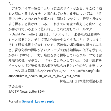
た。
アルツハイマー協会＊という英語のサイトがある。そこに「脳
を大切にする十の方法」と書かれている。食事については、「健
康でバランスのとれた食事とは、脂肪を少なくし、野菜・果物を
多く摂る」と書かれている。これまでの知識で考えると良いこと
が書かれているように思われる。これに対してパールマター
（David Perlmutter）医師は、「ええっ！」「必要なのは脂肪を
もっと摂ること、そして炭水化物を少なくすること」でしょう！
そして研究成果を紹介している。高齢者の認知機能を調べてみる
と、炭水化物の摂取が多いグループでは認知機能の低下を示す人
が多い（90%）。一方、脂肪を多く摂取しているグループでは認
知機能の低下が少ない（44%）ことを示していた。つまり脂肪を
摂らない人ほど認知機能の低下が見られるというのだ。食事につ
いての知識は刷新されなければならない。＊https://alz.org/help-
support/brain_health/10_ways_to_love_your_brain
柿谷正期（日本選択理論心理
学会会長）
JACTP News Letter 86号
Posted in
General
|
Leave a reply