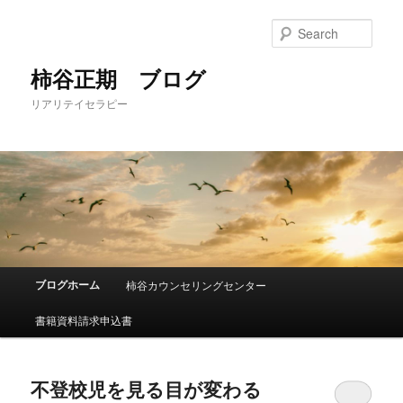
Sear
柿谷正期 ブログ
リアリテイセラピー
Main
ブログホーム
柿谷カウンセリングセンター
Skip
Skip
menu
書籍資料請求申込書
to
to
primary
secondary
不登校児を見る目が変わる
content
content