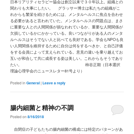
日本リアリティセラピー協会は創立以来で３０年以上。組織との
関わりも大事にしたい。 グラッサー博士は私たちの組織がこ
れからも繁栄を続けるためには、メンタルヘルスに焦点を合わせ
る必要があると言われていた。メンタルヘルスの問題点は、まさ
に重要な人との人間関係が損なわれているか、重要な人間関係が
欠損しているかにかかっている。良いつながりがある人のメンタ
ルヘルスはそうでない人と比べても良好である。学会もNPOも良
い人間関係を維持するために自分は何をするべきか、と自己評価
をする会員によって支えられている。意見の違いを乗り越えてお
互いが和合して共に成長する姿は美しい。これからもそうであり
たい。 柿谷正期（日本選択
理論心理学会のニュースレター81号より）
Posted in
General
|
Leave a reply
腸内細菌と精神の不調
Posted on
8/16/2018
自閉症の子どもたちの腸内細菌の構成には特定のパターンがあ