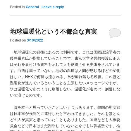
Posted in
General
|
Leave a reply
地球温暖化という不都合な真実
Posted on
3/10/2022
地球温暖化の背後にあるのは利権です。これは国際政治学者の
藤井厳喜氏が指摘していることです。東京大学名誉教授渡辺正氏
はそれを裏付ける資料を示して人を納得させる主張をされていま
す。白熊は減っていない。地球の温度は人間が感じるほどの変化
はない。NHKで何度も流される、氷が崩れ落ちる映像。これほど
温暖化が進んでいるということを主張したいメッセージですが、
氷は温暖化であのように崩落しない。温暖化が進めば、崩落しな
いで溶けるのです。
嘘を本当と思っていたことはいくつもあります。韓国の慰安婦
は日本軍が強制的に連行したと言われてきました。それをほとん
どの人が真実と思っていたこともありました。国連なども人権委
員会などで日本はまだ謝罪していないと今でも糾弾姿勢です。検