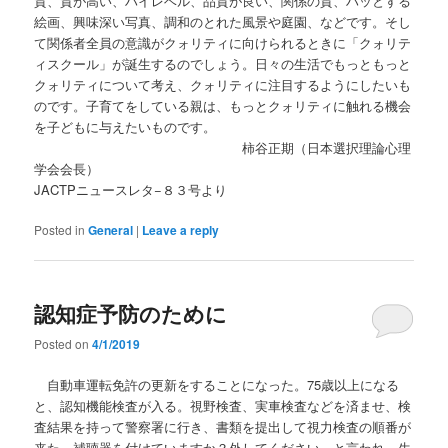
質、質が高い、ハイレベル、品質が良い、関係の質、ハッとする
絵画、興味深い写真、調和のとれた風景や庭園、などです。そし
て関係者全員の意識がクォリティに向けられるときに「クォリテ
ィスクール」が誕生するのでしょう。日々の生活でもっともっと
クォリティについて考え、クォリティに注目するようにしたいも
のです。子育てをしている親は、もっとクォリティに触れる機会
を子どもに与えたいものです。
柿谷正期（日本選択理論心理
学会会長）
JACTPニュースレタ−８３号より
Posted in
General
|
Leave a reply
認知症予防のために
Posted on
4/1/2019
自動車運転免許の更新をすることになった。75歳以上になる
と、認知機能検査が入る。視野検査、実車検査などを済ませ、検
査結果を持って警察署に行き、書類を提出して視力検査の順番が
来た。補聴器を付けていますか？外してください、と言われ、生