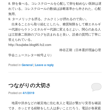
8. 卵を食べる。コレステロールを心配して卵を勧めない医師は遅
れている。コレステロールの数値は診断基準から外された。心配
無用。
9. ターメリックを摂る。クルクミンが摂れるので良い。
出来ることから取り組むとしたら、糖質制限をして糖エネルギ
ー代謝からケトンエネルギー代謝に変えるとよい。関心のある人
は江部康二医師のブログを読まれると良い。読者の質問に丁寧に
答えられている。
http://koujiebe.blog95.fc2.com
柿谷正期（日本選択理論心理
学会ニュースレター82号より）
Posted in
General
|
Leave a reply
つながりの大切さ
Posted on
4/1/2019
地震や洪水などの被災地に住む友人と電話が繋がり安否を確認
でき、ホッとする経験をした人は多いことだろう。電話が各家庭