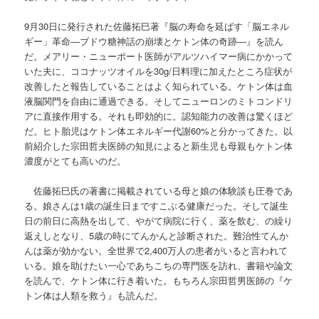
9月30日に発行された佐藤拓巳著『脳の寿命を延ばす「脳エネル
ギー」革命―ブドウ糖神話の崩壊とケトン体の奇跡―』を読ん
だ。メアリー・ニューポート医師がアルツハイマー病にかかって
いた夫に、ココナッツオイルを30g/日料理に加えたところ症状が
改善したと報告していることはよく知られている。ケトン体は血
液脳関門を自由に通過できる。そしてニューロンのミトコンドリ
アに直接作用する。それも即効的に。認知能力の改善は驚くほど
だ。ヒト胎児はケトン体エネルギー代謝60%と分かってきた。以
前紹介した宗田哲夫医師の知見によると新生児も母親もケトン体
濃度がとても高いのだ。
佐藤拓巳氏の著書に掲載されている母と娘の体験談も圧巻であ
る。娘さんは1歳の誕生日まですこぶる健康だった。そして誕生
日の前日に高熱を出して、やがて病院に行く、薬を飲む、の繰り
返えしとなり、5歳の時にてんかんと診断された。難治性てんか
んは薬が効かない。全世界で2,400万人の患者がいると言われて
いる。娘を助けたい一心であちこちの専門医を訪れ、書籍や論文
を読んで、ケトン体に行き着いた。もちろん宗田哲男医師の『ケ
トン体は人類を救う』も読んだ。