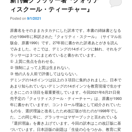
ィスクール・ティーチャー』
Posted on
9/1/2021
原書名をそのままカタカナにした訳本です。本書の姉妹書となる
のが1994年に和訳された『クォリティ・スクール』（サイマル出
版会、原書1990）です。27年前に書かれた訳者あとがきを読ん
でみました。そこでは、デミングの14ポインツに触れ、それをグ
ラッサーは３つにまとめていると書かれています。
① 上質に焦点を合わせる。
② 強制によって上質は生まれない。
③ 他の人を人前で評価してはならない。
デミングの14ポインツは以上の３項目に集約されました。日本で
あまり知られていないデミングの14ポインツを教育現場で生かす
ときにこの３項目を最重要視しています。今回2021年6月21日発
売予定の『クォリティスクール・ティーチャー』は、原書が1993
年に書かれていますが、コントロール理論として紹介されていた
ものを、選択理論と改名したため改訂版が出たのが1998年でし
た。この同じ年に、グラッサーはマザーブックと言われている
『選択理論』を書き上げています。今回の訳本はこの改訂版に基
づいています。日本語版の副題は「生徒の心をつかみ、教育に変