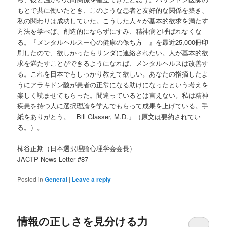
もとで共に働いたとき、このような患者と友好的な関係を築き、
私の関わりは成功していた。こうした人々が基本的欲求を満たす
方法を学べば、創造的にならずにすみ、精神病と呼ばれなくな
る。『メンタルヘルスー心の健康の保ち方―』を最近25,000冊印
刷したので、欲しかったらリンダに連絡されたい。人が基本的欲
求を満たすことができるようになれば、メンタルヘルスは改善す
る。これを日本でもしっかり教えて欲しい。あなたの指摘したよ
うにアラキドン酸が患者の正常になる助けになったという考えを
楽しく読ませてもらった。間違っているとは言えない。私は精神
疾患を持つ人に選択理論を学んでもらって成果を上げている。手
紙をありがとう。 Bill Glasser, M.D.」（原文は要約されてい
る。）。
柿谷正期（日本選択理論心理学会会長）
JACTP News Letter #87
Posted in
General
|
Leave a reply
情報の正しさを見分ける力