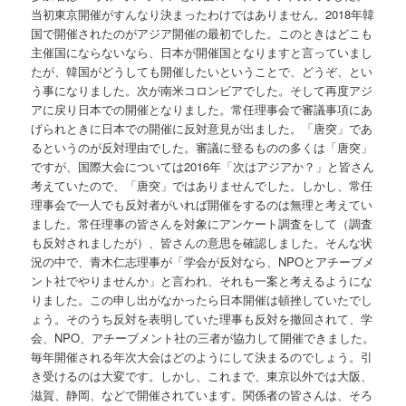
当初東京開催がすんなり決まったわけではありません。2018年韓
国で開催されたのがアジア開催の最初でした。このときはどこも
主催国にならないなら、日本が開催国となりますと言っていまし
たが、韓国がどうしても開催したいということで、どうぞ、とい
う事になりました。次が南米コロンビアでした。そして再度アジ
アに戻り日本での開催となりました。常任理事会で審議事項にあ
げられときに日本での開催に反対意見が出ました。「唐突」であ
るというのが反対理由でした。審議に登るものの多くは「唐突」
ですが、国際大会については2016年「次はアジアか？」と皆さん
考えていたので、「唐突」ではありませんでした。しかし、常任
理事会で一人でも反対者がいれば開催をするのは無理と考えてい
ました。常任理事の皆さんを対象にアンケート調査をして（調査
も反対されましたが）、皆さんの意思を確認しました。そんな状
況の中で、青木仁志理事が「学会が反対なら、NPOとアチーブメ
ント社でやりませんか」と言われ、それも一案と考えるようにな
りました。この申し出がなかったら日本開催は頓挫していたでし
ょう。そのうち反対を表明していた理事も反対を撤回されて、学
会、NPO、アチーブメント社の三者が協力して開催できました。
毎年開催される年次大会はどのようにして決まるのでしょう。引
き受けるのは大変です。しかし、これまで、東京以外では大阪、
滋賀、静岡、などで開催されています。関係者の皆さんは、そろ