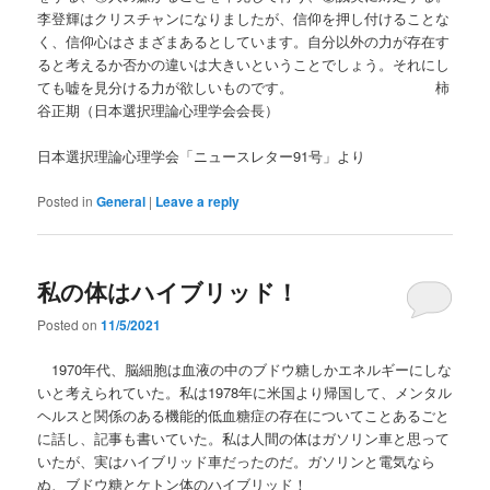
李登輝はクリスチャンになりましたが、信仰を押し付けることな
く、信仰心はさまざまあるとしています。自分以外の力が存在す
ると考えるか否かの違いは大きいということでしょう。それにし
ても嘘を見分ける力が欲しいものです。 柿
谷正期（日本選択理論心理学会会長）
日本選択理論心理学会「ニュースレター91号」より
Posted in
General
|
Leave a reply
私の体はハイブリッド！
Posted on
11/5/2021
1970年代、脳細胞は血液の中のブドウ糖しかエネルギーにしな
いと考えられていた。私は1978年に米国より帰国して、メンタル
ヘルスと関係のある機能的低血糖症の存在についてことあるごと
に話し、記事も書いていた。私は人間の体はガソリン車と思って
いたが、実はハイブリッド車だったのだ。ガソリンと電気なら
ぬ、ブドウ糖とケトン体のハイブリッド！