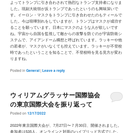
よってトランプに引き合わされて熱烈なトランプ支持者になりま
した。現副大統領が反トランプであったというのも興味深いで
す。イーロン・マスクをトランプに引き合わせたのもティールで
した。今は喧嘩別れをしていますが、トランプはマスクが成功す
ることを願っています。日本にマスクのような人が欲しいです
ね。宇宙から自国を監視して敵からの攻撃を防ぐのが宇宙防衛シ
ステムで、アイアンドーム構想と呼ばれています。ラッキーや他
の若者が、マスクがいなくても控えています。ラッキーが不登校
時であったということを知ることで、不登校時を見る見方が変わ
りますね。
Posted in
General
|
Leave a reply
ウィリアムグラッサー国際協会
の東京国際大会を振り返って
Posted on
12/17/2022
2022年東京国際大会が、7月27日〜７月30日、開催されました。
参加者は535人。オンラインと対面のハイブリッド方式でした。