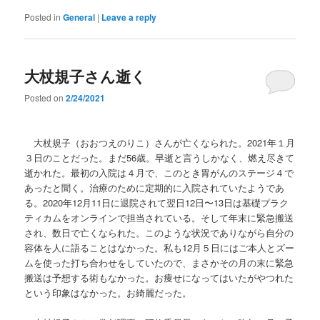
Posted in
General
|
Leave a reply
大杖規子さん逝く
Posted on
2/24/2021
大杖規子（おおつえのりこ）さんが亡くなられた。2021年１月
３日のことだった。まだ56歳。早逝と言うしかなく、燃え尽きて
逝かれた。最初の入院は４月で、このとき胃がんのステージ４で
あったと聞く。治療のために定期的に入院されていたようであ
る。2020年12月11日に退院されて翌日12日〜13日は基礎プラク
ティカムをオンラインで担当されている。そして年末に緊急搬送
され、数日で亡くなられた。このような状況でありながら自分の
容体を人に語ることはなかった。私も12月５日にはご本人とズー
ムを使った打ち合わせをしていたので、まさかその月の末に緊急
搬送は予想する術もなかった。お痩せになってはいたがやつれた
という印象はなかった。お綺麗だった。