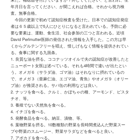
年月日を言ってください、が聞こえれば合格。それから視力検
査。無事合格。
今回の更新で初めて認知症検査を受けた。日本での認知症発症
者は６５歳以上で5人にひとりになると言われている。予防に必
要な要素は、運動、食生活、社会参加の三つと言われる。近頃
David Perlmutter医師の発信された情報を入手した。この方は早
くからグルテンフリーを唱え、惜しげもなく情報を提供されてい
る。食事に関する九箇条。
1. 良質な油を摂る。ココナッツオイルで夫の認知症が改善したと
ニューポート女医は述べている。それも4時間で違いが出たとい
う。オメガ６（サラダ油、ゴマ油）はそれなりに摂れているの
で、オメガ３（亜麻仁油、エゴマ油、青魚）やオメガ９（オリー
ブ油）が推奨される。サバ缶の利用などは良い。
2. ナッツを食べる。クルミ、かぼちゃの種、アーモンド、ピスタ
チオ、等。
3. 養殖でない天然魚を食べる。
4. イチゴを食べる。
5. 発酵食品を食べる。納豆、漬物、等。
6. 葉物野菜を摂る。10数種類の野菜を長時間煮込んだ野菜スー
プや野菜のスムージー、野菜サラダなどを食べると良い。
7. アボカドを食べる。