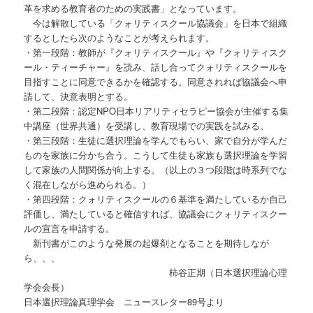
革を求める教育者のための実践書」となっています。
今は解散している「クォリティスクール協議会」を日本で組織
するとしたら次のようなことが考えられます。
・第一段階：教師が『クォリティスクール』や『クォリティスク
ール・ティーチャー』を読み、話し合ってクォリティスクールを
目指すことに同意できるかを確認する。同意されれば協議会へ申
請して、決意表明とする。
・第二段階：認定NPO日本リアリティセラピー協会が主催する集
中講座（世界共通）を受講し、教育現場での実践を試みる。
・第三段階：生徒に選択理論を学んでもらい、家で自分が学んだ
ものを家族に分かち合う。こうして生徒も家族も選択理論を学習
して家族の人間関係が向上する。（以上の３つ段階は時系列でな
く混在しながら進められる。）
・第四段階：クォリティスクールの６基準を満たしているか自己
評価し、満たしていると確信すれば、協議会にクォリティスクー
ルの宣言を申請する。
新刊書がこのような発展の起爆剤となることを期待しなが
ら、、、
柿谷正期（日本選択理論心理
学会会長）
日本選択理論真理学会 ニュースレター89号より