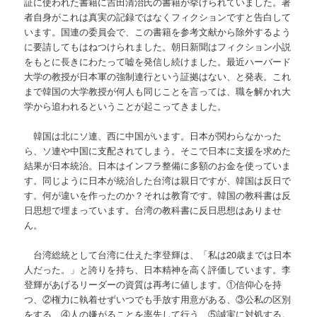
証に使われた書籍に吉田清治氏の書籍が挙げられていました。著
者自身がこれは真実の記録ではなくフィクションですと告白して
います。国連の委員会で、この書籍を参考文献から除外するよう
に要請してもはねつけられました。朝日新聞はフィクション小説
をもとに長きにわたって嘘を発信し続けました。最近ハーバード
大学の教授が日本軍の強制連行という証拠はない、と発表。これ
まで韓国の大学教授が何人も同じことを言っては、職を解かれ大
学から追われるということが起こってきました。
韓国は北にソ連、西に中国がいます。日本が関わらなかった
ら、ソ連や中国に支配されてしまう。そこで日本に支援を求めた
結果が日本統治。日本はインフラ整備に多額のお金を使っていま
す。同じように日本が統治した台湾は親日ですが、韓国は反日で
す。何が違いを作ったのか？それは教育です。韓国の教科書は反
日思想で埋まっています。台湾の教科書に反日思想はありませ
ん。
台湾総統として台湾に仕えた李登輝は、「私は20歳までは日本
人だった。」と誇りを持ち、日本精神を高く評価しています。李
登輝があげるリーダーの資質は再考に値します。①信仰心を持
つ、②権力に執着せずいつでも手放す用意がある、③公私の区別
をする、④人の嫌がることを率先して行う、⑤誠実に対処する。