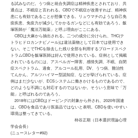
る試みなのだ。うつ病と統合失調症は精神疾患とされており、共
通点は、不眠症と言われる。CBDで不眠症が改善すれば、精神疾
患にも有効であることが想像できる。リュウマチのような自己免
疫疾患、免疫力が減少してかかるガンなどにも有効であろう。飯
塚医師が「魔法万能薬」と呼ぶ理由がここにある。
CBDは大麻から抽出される。二つの成分に分けられ、THC(テ
トラヒドロカンナビノール)は違法薬物として日本では使用でき
ない。そこでTHCを除去した残り全部を利用するブロードスペク
トラムCBDを飯塚医師は好んで使用されている。症例として掲載
されているものには、アスペルガー障害、感情失調、不眠、自閉
症スペクトラム、過食、アルコール乱用、DV、うつ病、難治性
てんかん、アルツハイマー型認知症、などが挙げられている。症
例はまだ少ないが、ECSシステムに働きかけるものであるので、
どのような不調にも対応するのではないか。そういう意味で「万
能」と呼ばれるのであろう。
2018年にはCBDはドーピングの対象から外され、2020年国連
は。CBDを食品であり医薬品ではないと表明。CBDを使いやすい
環境は整ってきている。
柿谷正期（日本選択理論心理
学会会長）
(ニュースレター#92)