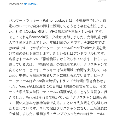
Posted on
9/30/2025
パルマー・ラッキー（Palmer Luckey）は、不登校児でした。自
宅のガレージで自分の興味に没頭してとうとう会社を創立しまし
た。社名はOculus Rift社。VR仮想現実を主軸とした会社です。
そしてそれをFacebook(現メタ社)に売却しました。売却利益は個
人で７億ドル以上でした。年齢21歳のときです。今2025年で彼
は32歳です。その後ピーター・ティール(Peter Thiel)の支援を受
けて別の会社を設立します。新しい会社はアンドウリル社です。
名前はトールキンの『指輪物語』から取られています。彼らに共
通しているのは、『指輪物語』の愛読者であり、クリスチャンで
あるということです。ラッキーは防衛領域で台湾を支援している
ため、中共から制裁対象者リストに載せられています。ピータ
ー・ティールはVance副大統領をトランプ大統領に引き合わせま
した。Vanceが上院議員になる前はIT関連の経営者でした。イエ
ール大学法学大学院でティールの講演があることを知り聴きに行
きました。Vanceはそれまで抱いていた「クリスチャンは頭が悪
く、賢い人はみな無神論者である。」という先入観を打ち破られ
たと言っています。そして彼はクリスチャンになり、上院議員に
立候補しました。最初は反トランプであったVanceはティールに