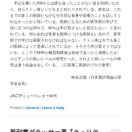
手記を書いたKMさんは誰も辿ったことがない道を彷徨いなが
ら、自らケトン食レシピをまとめたりされている。彼女は、これ
までの多くの医師たちがなぜ大切な食事や栄養のことを話してく
れなかったかと呟いている。医師になるための医学部の学びで、
役に立つのは20%で、80%は学び直さないと役立たない、と言わ
れている。何かあれば患者を怒鳴りつける医師もいるので、医学
部での学びは刷新されなければならない。ケトン体は今でも多く
の医師によって悪者にされているが、そろそろ学び直そうではな
いか。ところでNHKが糖質制限食は短命であったと放映したが、
エビデンスの低いレベルの研究だった。それより高いレベルの研
究は違う結論を出している。（江部康二医師のブログ参照）
柿谷正期（日本選択理論心理
学会会長）
JACTPニュースレター90号
Posted in
General
|
Leave a reply
新刊書グラッサー著『クォリテ