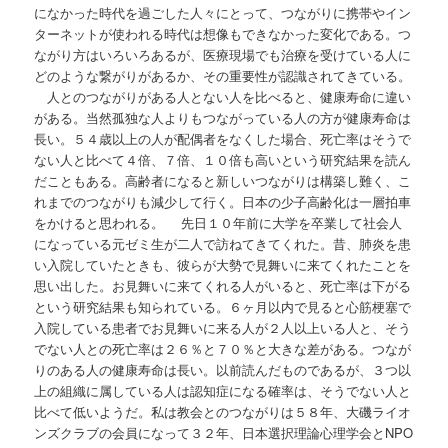
になかった時代を過ごした人々にとって、つながりに携帯やイン
ターネットが使われる時代は想像もできなかった変化である。つ
ながり方はいろいろあるが、医療現場でも治療を受けている人に
どのような繋がりがあるか、その重要性が認識されてきている。
人とのつながりがある人とない人を比べると、健康寿命に違い
がある。当然孤独な人よりもつながっている人の方が健康寿命は
長い。５４歳以上の人が配偶者をなくした場合、死亡率はそうで
ない人と比べて４倍、７倍、１０倍も高いという研究結果を読ん
だこともある。高齢者になると新しいつながりは構築し難く、こ
れまでのつながりも減少して行く。日本の少子高齢化は一層拍車
をかけると思われる。 先日１０年前に大学を卒業して社会人
になっている元ゼミ生が二人で訪ねてきてくれた。昔、肺炎を患
い入院していたときも、彼らが大勢で見舞いに来てくれたことを
思い出した。お見舞いに来てくれる人がいると、死亡率は下がる
という研究結果も知られている。６ヶ月以内で見ると心筋梗塞で
入院している患者でお見舞いに来る人が２人以上いる人と、そう
でない人との死亡率は２６％と７０％と大きな差がある。つなが
りのある人の健康寿命は長い。以前読んだものであるが、３つ以
上の組織に属している人は認知症になる確率は、そうでない人と
比べて低いようだ。私は教会とのつながりは５８年、大磯ライオ
ンズクラブの会員になって３２年、日本選択理論心理学会とNPO