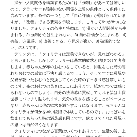
温かい人間関係を構築するためには「強制」があっては難しい
ので、グラッサーも強制のない関係を上質の条件として条件１に
含めています。条件の一つとして「自己評価」が挙げられていま
すが、「改善」できる要素を示唆します。こうして6つが8つにな
りました。クォリティの条件と特徴は、1) 温かい人間関係から生
まれる、2) 強制からは生まれない、3) 自己評価から生まれる、4)
有益、5) 最善、6) 改善できる、7) 気分が良い、8) 破壊的でな
い、の8つです。
デミングは、「クォリティは定義できないが、見ればわかる」
と言いました。しかしグラッサーは基本的欲求と結びつけて考察
します。赤ちゃんが布のおむつをしていると、排泄をした時の濡
れたおむつの感覚は不快と感じるでしょう。そしてすぐに母親や
父親が乾いたおむつと交換してくれた時のすっきり感は嬉しいも
のです。布のおむつの良さはここにあります。紙おむつでは感じ
られないものでしょう。自分の快適感に貢献してくれる親は上質
世界にバッチリ貼られます。気分の良さを感じることがベースと
なり、赤ちゃんは他の欲求を満たすようになります。赤ちゃんは
クォリティが何かを早い段階で体験しているのです。おっぱいを
飲ませてもらった時の満足感も同じです。飲ませてくれた母親へ
の思いは当然強くなります。
クォリティにつながる言葉はいくつもあります。生活の質、上