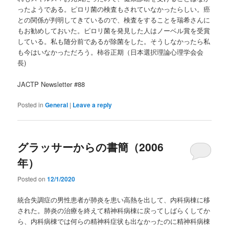
ったようである。ピロリ菌の検査もされていなかったらしい。癌
との関係が判明してきているので、検査をすることを瑞希さんに
もお勧めしておいた。ピロリ菌を発見した人はノーベル賞を受賞
している。私も随分前であるが除菌をした。そうしなかったら私
も今はいなかっただろう。柿谷正期（日本選択理論心理学会会
長)
JACTP Newsletter #88
Posted in
General
|
Leave a reply
グラッサーからの書簡（2006
年）
Posted on
12/1/2020
統合失調症の男性患者が肺炎を患い高熱を出して、内科病棟に移
された。肺炎の治療を終えて精神科病棟に戻ってしばらくしてか
ら、内科病棟では何らの精神科症状も出なかったのに精神科病棟