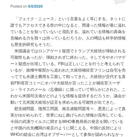
Posted on
6/5/2020
「フェイク・ニュース」という言葉をよく耳にする。ネットに
誰でもアクセスできる世の中になると、間違った情報が巷に溢れ
ていることを知っていないと混乱する。溢れている情報の真偽を
見極める力を我々は持っているだろうか。人の噂話も科学的情報
も歴史的研究もそうだ。
米国議会ではロシアゲート疑惑でトランプ大統領が弾劾される
可能性もあったが、弾劾されずに終わった。そして今やオバマゲ
ート疑惑が出現している。FBIは正しいことを行うと考えられて
いるが、政権中枢部から追われた大統領補佐官フリンは自宅を売
ってでも弁護士費用を工面して戦ってきた。大統領が交代する直
前FBI長官コミーにオバマ大統領が言ったことが補佐官スーザ
ン・ライスのメール（忘備録）に残っていて明らかにされた。こ
れから米国司法省がどのような情報を提供するだろうか。議会が
動いて元米国大統領が証言を求められる可能性が出てきた。
慰安婦問題、徴用工問題、南京虐殺問題等々、悪意によって真
実がゆがめられて、世界にねじ曲げられた情報が流布している。
今回の武漢ウイルスに関するWHO事務局長の発言を聞いている
と中国の出先機関の発言のように聞こえる。中国の反対により
WHOの総会に台湾はオブザーバーとして参加が認められなかっ