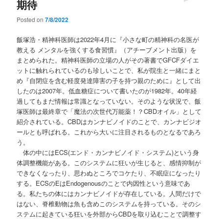
期待
Posted on
7/8/2022
飯塚浩・精神科医師は2022年4月に『小さな町の精神科の名医が
教える メンタルを強くする食習慣』（アチーブメント出版）を
まとめられた。精神科医師の立場の人がその著書でGFCFダイエ
ットに触れられているのも珍しいことで、私が院生と一緒にまと
め『自閉症を含む軽度発達障害の子を持つ親のために』として出
したのは2007年。低血糖症について書いたのが1982年。40年経
過してもまだ情報は常識となっていない。そのような状況で、飯
塚医師は最終章で「魔法の次世代万能薬！？CBDオイル」として
紹介されている。CBDはカンナビノイドのことで、カンナビジオ
ールとも呼ばれる。これから大いに注目されるものとなるであろ
う。
体の中にはECS(エンド・カンナビノイド・システム)という身
体調整機能がある。このシステムに狂いが生じると、感情抑制が
できなくなったり、思わぬところでコケたり、不眠症になったり
する。ECSのEはEndogenousのことで内因性という意味であ
る。私たちの体にはカンナビノイドが存在している。人間だけで
はない、脊椎動物は魚も含めこのシステムを持っている。そのシ
ステムに起きている狂いを外部からCBDを取り込むことで調整す