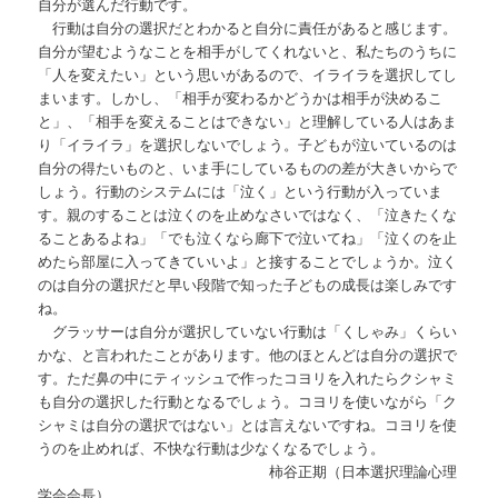
自分が選んだ行動です。
行動は自分の選択だとわかると自分に責任があると感じます。
自分が望むようなことを相手がしてくれないと、私たちのうちに
「人を変えたい」という思いがあるので、イライラを選択してし
まいます。しかし、「相手が変わるかどうかは相手が決めるこ
と」、「相手を変えることはできない」と理解している人はあま
り「イライラ」を選択しないでしょう。子どもが泣いているのは
自分の得たいものと、いま手にしているものの差が大きいからで
しょう。行動のシステムには「泣く」という行動が入っていま
す。親のすることは泣くのを止めなさいではなく、「泣きたくな
ることあるよね」「でも泣くなら廊下で泣いてね」「泣くのを止
めたら部屋に入ってきていいよ」と接することでしょうか。泣く
のは自分の選択だと早い段階で知った子どもの成長は楽しみです
ね。
グラッサーは自分が選択していない行動は「くしゃみ」くらい
かな、と言われたことがあります。他のほとんどは自分の選択で
す。ただ鼻の中にティッシュで作ったコヨリを入れたらクシャミ
も自分の選択した行動となるでしょう。コヨリを使いながら「ク
シャミは自分の選択ではない」とは言えないですね。コヨリを使
うのを止めれば、不快な行動は少なくなるでしょう。
柿谷正期（日本選択理論心理
学会会長）