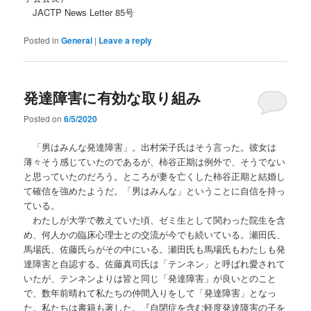
JACTP News Letter 85号
Posted in
General
|
Leave a reply
発達障害に有効な取り組み
Posted on
6/5/2020
「男はみんな発達障害」。出村栄子氏はそう言った。彼女は
薄々そう感じていたのであるが、柿谷正期は例外で、そうでない
と思っていたのだろう。ところが妻を亡くした柿谷正期と結婚し
て確信を強めたようだ。「男はみんな」ということに自信を持っ
ている。
わたしが大学で教えていた頃、ゼミ生として関わった院生を含
め、何人かの臨床心理士との交流が今でも続いている。瀬田氏、
馬場氏、佐藤氏らがその中にいる。瀬田氏も馬場氏もわたしも発
達障害と自認する。佐藤真司氏は「テンネン」と呼ばれ愛されて
いたが、テンネンよりは皆と同じ「発達障害」が良いとのこと
で、数年前晴れて私たちの仲間入りをして「発達障害」となっ
た。私たちは書籍も著した。『自閉症を含む軽度発達障害の子を