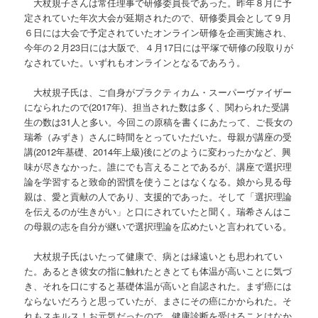
大杖規子さんは常任理事で研修委員長であった。昨年８月に予
定されていた年次大会が延期されたので、研修委員会として９月
６日には大会で予定されていたオンライン研修を企画実施され、
今年の２月23日には大阪で、４月17日には平塚で研修の段取りが
なされていた。いずれもオンラインとなるであろう。
大杖規子氏は、ご自身がプラクティカム・スーパーヴァイザー
になられたので(2017年)、担当された数は多く、関わられた受講
生の数は31人と多い。今回この原稿を書くにあたって、ご長女の
瑞希（みずき）さんに時間をとっていただいた。母親が講座の受
講(2012年基礎、2014年上級)後にどのように変わったかなど、興
味が尽きなかった。誰にでも言えることであるが、講座で選択理
論を学習すると致命的習慣を使うことはなくなる。娘から見る母
親は、愛と貢献の人であり、支援的であった。そして「選択理論
を伝えるのが生きがい」と口にされていたと聞く。瑞希さんはこ
の母親の志を自分が継いで選択理論を広めたいと言われている。
大杖規子氏はいたって健康で、病とは縁遠いとも思われてい
た。あるとき彼女の指に触れたときとても体温が高いことに気づ
き、それを口にすると基礎体温が高いと自認された。まず癌には
ならないだろうと思っていたが、まさにその癌にかかられた。そ
れもスキルス！お元気だったので、健康診断を受けることはなか