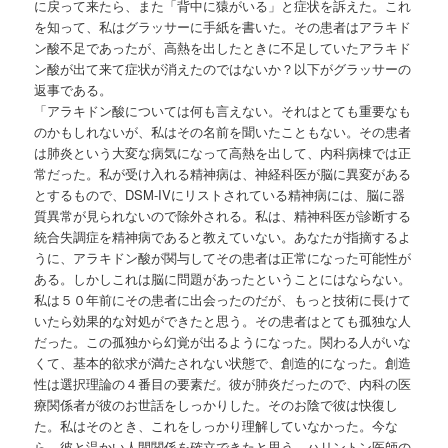
に戻って来たら、また「背中に猿がいる」と症状を訴えた。これ
を知って、私はグラッサーに手紙を書いた。その患者はアラキド
ン酸不足であったが、高熱を出したときに不足していたアラキド
ン酸が出て来て症状が消えたのではないか？以下がグラッサーの
返事である。
「アラキドン酸については何も言えない。それはとても重要なも
のかもしれないが、私はその名前を聞いたこともない。その患者
は肺炎という大変な病気になって高熱を出して、内科病棟では正
常だった。私が受け入れる精神病は、神経科医が脳に異変がある
とするもので、DSM-IVにリストされている精神病には、脳に器
質異常が見られないので除外される。私は、精神科医が診断する
統合失調症を精神病であると教えていない。あなたが指摘するよ
うに、アラキドン酸が関与してその患者は正常になった可能性が
ある。しかしこれは脳に問題があったということにはならない。
私は５０年前にその患者に出会ったのだが、もっと技術に長けて
いたら効果的な対処ができたと思う。その患者はとても孤独な人
だった。この孤独から幻覚が出るようになった。関わる人がいな
くて、基本的欲求が満たされない状態で、創造的になった。創造
性は選択理論の４番目の要素だ。彼が肺炎だったので、内科の医
療関係者が彼のお世話をしっかりした。そのお陰で彼は快復し
た。私はそのとき、これをしっかり理解していなかった。今な
ら、彼と温かい人間関係を確立できたと思う。ハリントン医師の