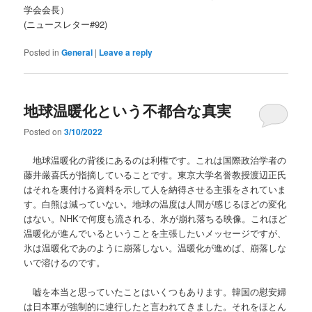
学会会長）
(ニュースレター#92)
Posted in
General
|
Leave a reply
地球温暖化という不都合な真実
Posted on
3/10/2022
地球温暖化の背後にあるのは利権です。これは国際政治学者の
藤井厳喜氏が指摘していることです。東京大学名誉教授渡辺正氏
はそれを裏付ける資料を示して人を納得させる主張をされていま
す。白熊は減っていない。地球の温度は人間が感じるほどの変化
はない。NHKで何度も流される、氷が崩れ落ちる映像。これほど
温暖化が進んでいるということを主張したいメッセージですが、
氷は温暖化であのように崩落しない。温暖化が進めば、崩落しな
いで溶けるのです。
嘘を本当と思っていたことはいくつもあります。韓国の慰安婦
は日本軍が強制的に連行したと言われてきました。それをほとん