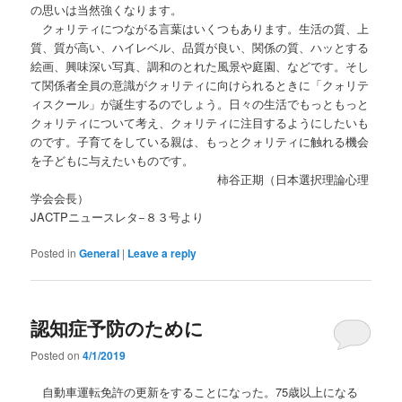
の思いは当然強くなります。
クォリティにつながる言葉はいくつもあります。生活の質、上
質、質が高い、ハイレベル、品質が良い、関係の質、ハッとする
絵画、興味深い写真、調和のとれた風景や庭園、などです。そし
て関係者全員の意識がクォリティに向けられるときに「クォリテ
ィスクール」が誕生するのでしょう。日々の生活でもっともっと
クォリティについて考え、クォリティに注目するようにしたいも
のです。子育てをしている親は、もっとクォリティに触れる機会
を子どもに与えたいものです。
柿谷正期（日本選択理論心理
学会会長）
JACTPニュースレタ−８３号より
Posted in
General
|
Leave a reply
認知症予防のために
Posted on
4/1/2019
自動車運転免許の更新をすることになった。75歳以上になる