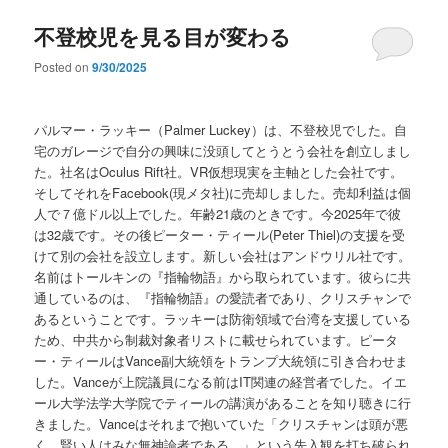
不登校児を見る目が変わる
Posted on
9/30/2025
パルマー・ラッキー（Palmer Luckey）は、不登校児でした。自
宅のガレージで自分の興味に没頭してとうとう会社を創立しまし
た。社名はOculus Rift社。VR仮想現実を主軸とした会社です。
そしてそれをFacebook(現メタ社)に売却しました。売却利益は個
人で７億ドル以上でした。年齢21歳のときです。今2025年で彼
は32歳です。その後ピーター・ティール(Peter Thiel)の支援を受
けて別の会社を設立します。新しい会社はアンドウリル社です。
名前はトールキンの『指輪物語』から取られています。彼らに共
通しているのは、『指輪物語』の愛読者であり、クリスチャンで
あるということです。ラッキーは防衛領域で台湾を支援している
ため、中共から制裁対象者リストに載せられています。ピータ
ー・ティールはVance副大統領をトランプ大統領に引き合わせま
した。Vanceが上院議員になる前はIT関連の経営者でした。イエ
ール大学法学大学院でティールの講演があることを知り聴きに行
きました。Vanceはそれまで抱いていた「クリスチャンは頭が悪
く、賢い人はみな無神論者である。」という先入観を打ち破られ