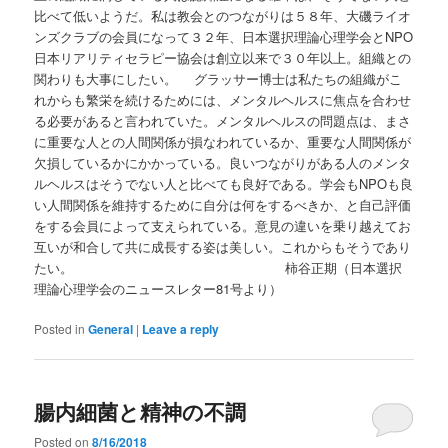
比べて低いようだ。私は教会とのつながりは５８年、大磯ライオ
ンズクラブの会員になって３２年、日本選択理論心理学会とNPO
日本リアリティセラピー協会は創立以来で３０年以上。組織との
関わりも大事にしたい。 グラッサー博士は私たちの組織がこ
れからも繁栄を続けるためには、メンタルヘルスに焦点を合わせ
る必要があると言われていた。メンタルヘルスの問題点は、まさ
に重要な人との人間関係が損なわれているか、重要な人間関係が
欠損しているかにかかっている。良いつながりがある人のメンタ
ルヘルスはそうでない人と比べても良好である。学会もNPOも良
い人間関係を維持するために自分は何をするべきか、と自己評価
をする会員によって支えられている。意見の違いを乗り越えてお
互いが和合して共に成長する姿は美しい。これからもそうであり
たい。 柿谷正期（日本選択
理論心理学会のニュースレター81号より）
Posted in
General
|
Leave a reply
腸内細菌と精神の不調
Posted on
8/16/2018