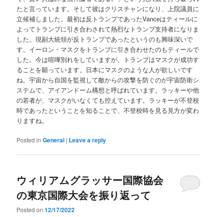
たと言っています。そして彼はクリスチャンになり、上院議員に
立候補しました。最初は反トランプであったVanceはティールに
よってトランプに引き合わされて熱烈なトランプ支持者になりま
した。現副大統領が反トランプであったというのも興味深いで
す。イーロン・マスクをトランプに引き合わせたのもティールで
した。今は喧嘩別れをしていますが、トランプはマスクが成功す
ることを願っています。日本にマスクのような人が欲しいです
ね。宇宙から自国を監視して敵からの攻撃を防ぐのが宇宙防衛シ
ステムで、アイアンドーム構想と呼ばれています。ラッキーや他
の若者が、マスクがいなくても控えています。ラッキーが不登校
時であったということを知ることで、不登校時を見る見方が変わ
りますね。
Posted in
General
|
Leave a reply
ウィリアムグラッサー国際協会
の東京国際大会を振り返って
Posted on
12/17/2022