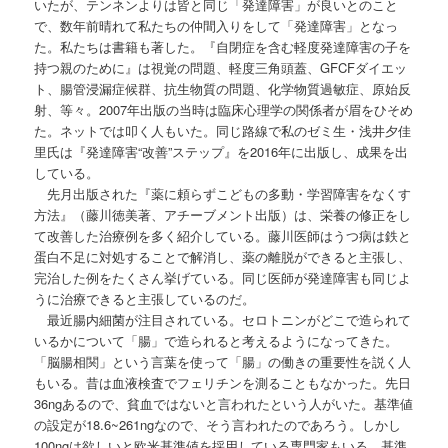
いたが、テンネンよりは皆と同じ「発達障害」が良いとのこと
で、数年前晴れて私たちの仲間入りをして「発達障害」となっ
た。私たちは書籍も著した。『自閉症を含む軽度発達障害の子を
持つ親のために』は視覚の問題、軽度三角頭蓋、GFCFダイエッ
ト、腸管浸漏症候群、抗生物質の問題、化学物質過敏症、原始反
射、等々。2007年出版の当時は臨床心理学の関係者が眉をひそめ
た。ネットでは叩く人もいた。同じ路線で私のゼミ生・浅井夕佳
里氏は『発達障害“改善”ステップ』を2016年に出版し、成果を出
している。
先月出版された『薬に頼らずこどもの多動・学習障害をなくす
方法』（藤川徳美著、アチーブメント出版）は、栄養の修正をし
て改善した治療例を多く紹介している。藤川医師はうつ病は鉄と
蛋白不足に対処することで解消し、薬の離脱ができると主張し、
完治した例をたくさん挙げている。同じ医師が発達障害も同じよ
うに治療できると主張しているのだ。
最近腸内細菌が注目されている。セロトニンがどこで造られて
いるかについて「腸」で造られると考えるようになってきた。
「脳腸相関」という言葉を使って「腸」の働きの重要性を説く人
もいる。昔は血液検査でフェリチンを測ることもなかった。先日
36ngあるので、貧血ではないと言われたという人がいた。基準値
の設定が18.6~261ngなので、そう言われたのであろう。しかし
100ngは欲しいと欧米基準値を採用している専門家もいる。基準