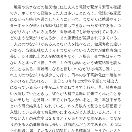
地震や洪水などの被災地に住む友人と電話が繋がり安否を確認
でき、ホッとする経験をした人は多いことだろう。電話が各家庭
になかった時代を過ごした人々にとって、つながりに携帯やイン
ターネットが使われる時代は想像もできなかった変化である。つ
ながり方はいろいろあるが、医療現場でも治療を受けている人に
どのような繋がりがあるか、その重要性が認識されてきている。
人とのつながりがある人とない人を比べると、健康寿命に違い
がある。当然孤独な人よりもつながっている人の方が健康寿命は
長い。５４歳以上の人が配偶者をなくした場合、死亡率はそうで
ない人と比べて４倍、７倍、１０倍も高いという研究結果を読ん
だこともある。高齢者になると新しいつながりは構築し難く、こ
れまでのつながりも減少して行く。日本の少子高齢化は一層拍車
をかけると思われる。 先日１０年前に大学を卒業して社会人
になっている元ゼミ生が二人で訪ねてきてくれた。昔、肺炎を患
い入院していたときも、彼らが大勢で見舞いに来てくれたことを
思い出した。お見舞いに来てくれる人がいると、死亡率は下がる
という研究結果も知られている。６ヶ月以内で見ると心筋梗塞で
入院している患者でお見舞いに来る人が２人以上いる人と、そう
でない人との死亡率は２６％と７０％と大きな差がある。つなが
りのある人の健康寿命は長い。以前読んだものであるが、３つ以
上の組織に属している人は認知症になる確率は、そうでない人と