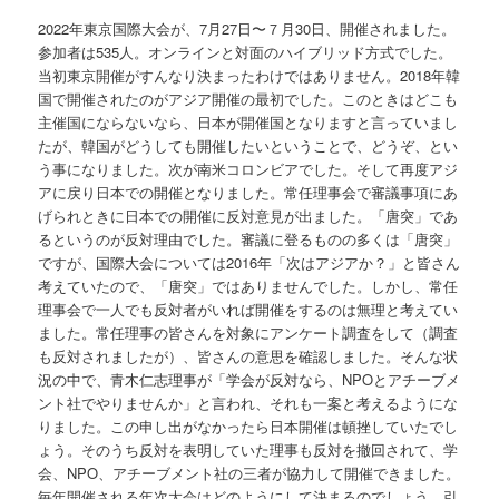
2022年東京国際大会が、7月27日〜７月30日、開催されました。
参加者は535人。オンラインと対面のハイブリッド方式でした。
当初東京開催がすんなり決まったわけではありません。2018年韓
国で開催されたのがアジア開催の最初でした。このときはどこも
主催国にならないなら、日本が開催国となりますと言っていまし
たが、韓国がどうしても開催したいということで、どうぞ、とい
う事になりました。次が南米コロンビアでした。そして再度アジ
アに戻り日本での開催となりました。常任理事会で審議事項にあ
げられときに日本での開催に反対意見が出ました。「唐突」であ
るというのが反対理由でした。審議に登るものの多くは「唐突」
ですが、国際大会については2016年「次はアジアか？」と皆さん
考えていたので、「唐突」ではありませんでした。しかし、常任
理事会で一人でも反対者がいれば開催をするのは無理と考えてい
ました。常任理事の皆さんを対象にアンケート調査をして（調査
も反対されましたが）、皆さんの意思を確認しました。そんな状
況の中で、青木仁志理事が「学会が反対なら、NPOとアチーブメ
ント社でやりませんか」と言われ、それも一案と考えるようにな
りました。この申し出がなかったら日本開催は頓挫していたでし
ょう。そのうち反対を表明していた理事も反対を撤回されて、学
会、NPO、アチーブメント社の三者が協力して開催できました。
毎年開催される年次大会はどのようにして決まるのでしょう。引