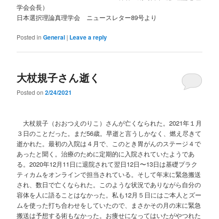
学会会長）
日本選択理論真理学会 ニュースレター89号より
Posted in
General
|
Leave a reply
大杖規子さん逝く
Posted on
2/24/2021
大杖規子（おおつえのりこ）さんが亡くなられた。2021年１月
３日のことだった。まだ56歳。早逝と言うしかなく、燃え尽きて
逝かれた。最初の入院は４月で、このとき胃がんのステージ４で
あったと聞く。治療のために定期的に入院されていたようであ
る。2020年12月11日に退院されて翌日12日〜13日は基礎プラク
ティカムをオンラインで担当されている。そして年末に緊急搬送
され、数日で亡くなられた。このような状況でありながら自分の
容体を人に語ることはなかった。私も12月５日にはご本人とズー
ムを使った打ち合わせをしていたので、まさかその月の末に緊急
搬送は予想する術もなかった。お痩せになってはいたがやつれた