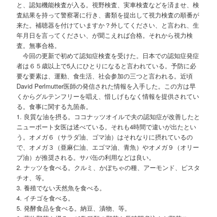
と、認知機能検査が入る。視野検査、実車検査などを済ませ、検
査結果を持って警察署に行き、書類を提出して視力検査の順番が
来た。補聴器を付けていますか？外してください、と言われ、生
年月日を言ってください、が聞こえれば合格。それから視力検
査。無事合格。
今回の更新で初めて認知症検査を受けた。日本での認知症発症
者は６５歳以上で5人にひとりになると言われている。予防に必
要な要素は、運動、食生活、社会参加の三つと言われる。近頃
David Perlmutter医師の発信された情報を入手した。この方は早
くからグルテンフリーを唱え、惜しげもなく情報を提供されてい
る。食事に関する九箇条。
1. 良質な油を摂る。ココナッツオイルで夫の認知症が改善したと
ニューポート女医は述べている。それも4時間で違いが出たとい
う。オメガ６（サラダ油、ゴマ油）はそれなりに摂れているの
で、オメガ３（亜麻仁油、エゴマ油、青魚）やオメガ９（オリー
ブ油）が推奨される。サバ缶の利用などは良い。
2. ナッツを食べる。クルミ、かぼちゃの種、アーモンド、ピスタ
チオ、等。
3. 養殖でない天然魚を食べる。
4. イチゴを食べる。
5. 発酵食品を食べる。納豆、漬物、等。