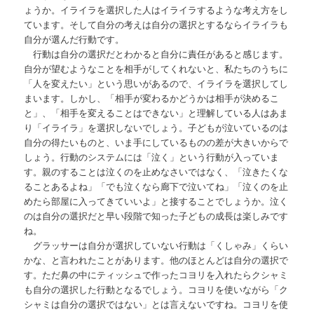
ょうか。イライラを選択した人はイライラするような考え方をし
ています。そして自分の考えは自分の選択とするならイライラも
自分が選んだ行動です。
行動は自分の選択だとわかると自分に責任があると感じます。
自分が望むようなことを相手がしてくれないと、私たちのうちに
「人を変えたい」という思いがあるので、イライラを選択してし
まいます。しかし、「相手が変わるかどうかは相手が決めるこ
と」、「相手を変えることはできない」と理解している人はあま
り「イライラ」を選択しないでしょう。子どもが泣いているのは
自分の得たいものと、いま手にしているものの差が大きいからで
しょう。行動のシステムには「泣く」という行動が入っていま
す。親のすることは泣くのを止めなさいではなく、「泣きたくな
ることあるよね」「でも泣くなら廊下で泣いてね」「泣くのを止
めたら部屋に入ってきていいよ」と接することでしょうか。泣く
のは自分の選択だと早い段階で知った子どもの成長は楽しみです
ね。
グラッサーは自分が選択していない行動は「くしゃみ」くらい
かな、と言われたことがあります。他のほとんどは自分の選択で
す。ただ鼻の中にティッシュで作ったコヨリを入れたらクシャミ
も自分の選択した行動となるでしょう。コヨリを使いながら「ク
シャミは自分の選択ではない」とは言えないですね。コヨリを使