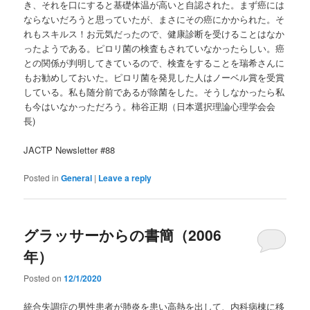
き、それを口にすると基礎体温が高いと自認された。まず癌には
ならないだろうと思っていたが、まさにその癌にかかられた。そ
れもスキルス！お元気だったので、健康診断を受けることはなか
ったようである。ピロリ菌の検査もされていなかったらしい。癌
との関係が判明してきているので、検査をすることを瑞希さんに
もお勧めしておいた。ピロリ菌を発見した人はノーベル賞を受賞
している。私も随分前であるが除菌をした。そうしなかったら私
も今はいなかっただろう。柿谷正期（日本選択理論心理学会会
長)
JACTP Newsletter #88
Posted in
General
|
Leave a reply
グラッサーからの書簡（2006
年）
Posted on
12/1/2020
統合失調症の男性患者が肺炎を患い高熱を出して、内科病棟に移