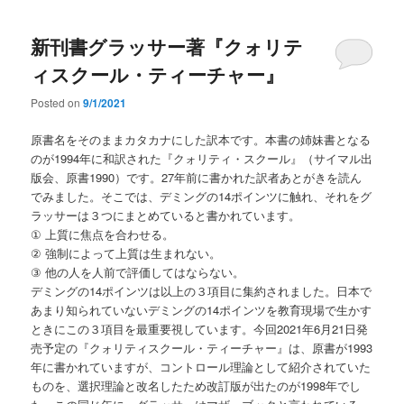
新刊書グラッサー著『クォリテ
ィスクール・ティーチャー』
Posted on
9/1/2021
原書名をそのままカタカナにした訳本です。本書の姉妹書となる
のが1994年に和訳された『クォリティ・スクール』（サイマル出
版会、原書1990）です。27年前に書かれた訳者あとがきを読ん
でみました。そこでは、デミングの14ポインツに触れ、それをグ
ラッサーは３つにまとめていると書かれています。
① 上質に焦点を合わせる。
② 強制によって上質は生まれない。
③ 他の人を人前で評価してはならない。
デミングの14ポインツは以上の３項目に集約されました。日本で
あまり知られていないデミングの14ポインツを教育現場で生かす
ときにこの３項目を最重要視しています。今回2021年6月21日発
売予定の『クォリティスクール・ティーチャー』は、原書が1993
年に書かれていますが、コントロール理論として紹介されていた
ものを、選択理論と改名したため改訂版が出たのが1998年でし