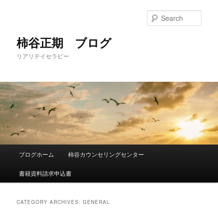
Sear
柿谷正期 ブログ
リアリテイセラピー
Main
ブログホーム
柿谷カウンセリングセンター
Skip
Skip
menu
書籍資料請求申込書
to
to
primary
secondary
CATEGORY ARCHIVES:
GENERAL
content
content