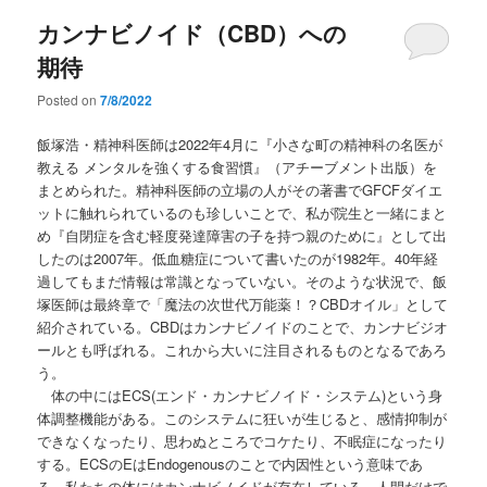
カンナビノイド（CBD）への
期待
Posted on
7/8/2022
飯塚浩・精神科医師は2022年4月に『小さな町の精神科の名医が
教える メンタルを強くする食習慣』（アチーブメント出版）を
まとめられた。精神科医師の立場の人がその著書でGFCFダイエ
ットに触れられているのも珍しいことで、私が院生と一緒にまと
め『自閉症を含む軽度発達障害の子を持つ親のために』として出
したのは2007年。低血糖症について書いたのが1982年。40年経
過してもまだ情報は常識となっていない。そのような状況で、飯
塚医師は最終章で「魔法の次世代万能薬！？CBDオイル」として
紹介されている。CBDはカンナビノイドのことで、カンナビジオ
ールとも呼ばれる。これから大いに注目されるものとなるであろ
う。
体の中にはECS(エンド・カンナビノイド・システム)という身
体調整機能がある。このシステムに狂いが生じると、感情抑制が
できなくなったり、思わぬところでコケたり、不眠症になったり
する。ECSのEはEndogenousのことで内因性という意味であ
る。私たちの体にはカンナビノイドが存在している。人間だけで