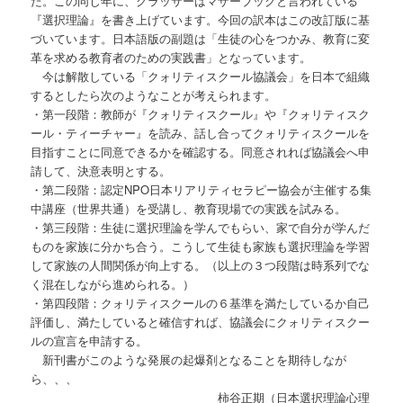
た。この同じ年に、グラッサーはマザーブックと言われている
『選択理論』を書き上げています。今回の訳本はこの改訂版に基
づいています。日本語版の副題は「生徒の心をつかみ、教育に変
革を求める教育者のための実践書」となっています。
今は解散している「クォリティスクール協議会」を日本で組織
するとしたら次のようなことが考えられます。
・第一段階：教師が『クォリティスクール』や『クォリティスク
ール・ティーチャー』を読み、話し合ってクォリティスクールを
目指すことに同意できるかを確認する。同意されれば協議会へ申
請して、決意表明とする。
・第二段階：認定NPO日本リアリティセラピー協会が主催する集
中講座（世界共通）を受講し、教育現場での実践を試みる。
・第三段階：生徒に選択理論を学んでもらい、家で自分が学んだ
ものを家族に分かち合う。こうして生徒も家族も選択理論を学習
して家族の人間関係が向上する。（以上の３つ段階は時系列でな
く混在しながら進められる。）
・第四段階：クォリティスクールの６基準を満たしているか自己
評価し、満たしていると確信すれば、協議会にクォリティスクー
ルの宣言を申請する。
新刊書がこのような発展の起爆剤となることを期待しなが
ら、、、
柿谷正期（日本選択理論心理