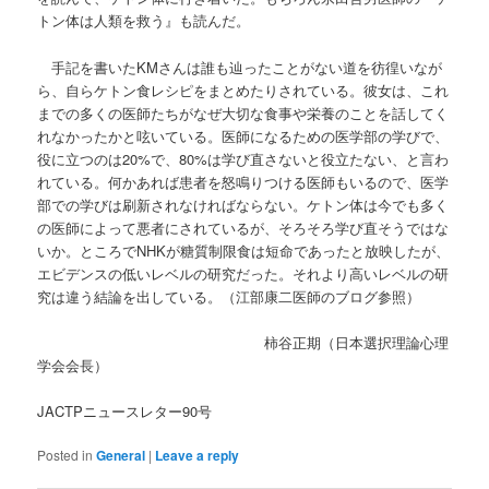
トン体は人類を救う』も読んだ。
手記を書いたKMさんは誰も辿ったことがない道を彷徨いなが
ら、自らケトン食レシピをまとめたりされている。彼女は、これ
までの多くの医師たちがなぜ大切な食事や栄養のことを話してく
れなかったかと呟いている。医師になるための医学部の学びで、
役に立つのは20%で、80%は学び直さないと役立たない、と言わ
れている。何かあれば患者を怒鳴りつける医師もいるので、医学
部での学びは刷新されなければならない。ケトン体は今でも多く
の医師によって悪者にされているが、そろそろ学び直そうではな
いか。ところでNHKが糖質制限食は短命であったと放映したが、
エビデンスの低いレベルの研究だった。それより高いレベルの研
究は違う結論を出している。（江部康二医師のブログ参照）
柿谷正期（日本選択理論心理
学会会長）
JACTPニュースレター90号
Posted in
General
|
Leave a reply