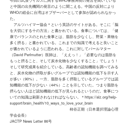
今回の武漢ウイルスに関するWHO事務局長の発言を聞いている
と中国の出先機関の発言のように聞こえる。中国の反対により
WHOの総会に台湾はオブザーバーとして参加が認められなかっ
た。
アルツハイマー協会＊という英語のサイトがある。そこに「脳
を大切にする十の方法」と書かれている。食事については、「健
康でバランスのとれた食事とは、脂肪を少なくし、野菜・果物を
多く摂る」と書かれている。これまでの知識で考えると良いこと
が書かれているように思われる。これに対してパールマター
（David Perlmutter）医師は、「ええっ！」「必要なのは脂肪を
もっと摂ること、そして炭水化物を少なくすること」でしょう！
そして研究成果を紹介している。高齢者の認知機能を調べてみる
と、炭水化物の摂取が多いグループでは認知機能の低下を示す人
が多い（90%）。一方、脂肪を多く摂取しているグループでは認
知機能の低下が少ない（44%）ことを示していた。つまり脂肪を
摂らない人ほど認知機能の低下が見られるというのだ。食事につ
いての知識は刷新されなければならない。＊https://alz.org/help-
support/brain_health/10_ways_to_love_your_brain
柿谷正期（日本選択理論心理
学会会長）
JACTP News Letter 86号