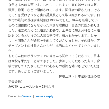
き受けるのは大変です。しかし、これまで、東京以外では大阪、
滋賀、静岡、などで開催されています。関係者の皆さんは、そろ
そろ引き受けようかと実行委員長として取り組まれるのです。日
本での最初の基礎講座開催は1986年でした。34年も経過してい
るのに開催国にならなかった大きな理由は、言語の問題がありま
した。運営のためには通訳が必要で、全体会に加え分科会にも通
訳をつけるというのは大変な事です。費用もかかります。しか
し、本間滋さんが通訳を手配してくださいました。そのほか、ア
チーブメントの社員さんたちが、本当によくやってくださいまし
た。
もちろん他のボランティアの皆さんも関わってくださって、日本
は大役を果たすことができました。参加してくださった方々、背
後で労してくださった方々に心からの感謝を述べさせていただき
ます。ありがとうございました。
柿谷正期（日本選択理論心理
学会会長）
JACTP ニュースレター93号より
Posted in
General
|
Leave a reply