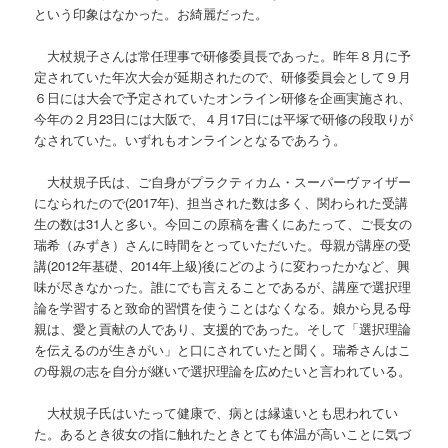
という印象はなかった。お綺麗だった。
大杖規子さんは常任理事で研修委員長であった。昨年８月に予
定されていた年次大会が延期されたので、研修委員会として９月
６日には大会で予定されていたオンライン研修を企画実施され、
今年の２月23日には大阪で、４月17日には平塚で研修の段取りが
なされていた。いずれもオンラインとなるであろう。
大杖規子氏は、ご自身がプラクティカム・スーパーヴァイザー
になられたので(2017年)、担当された数は多く、関わられた受講
生の数は31人と多い。今回この原稿を書くにあたって、ご長女の
瑞希（みずき）さんに時間をとっていただいた。母親が講座の受
講(2012年基礎、2014年上級)後にどのように変わったかなど、興
味が尽きなかった。誰にでも言えることであるが、講座で選択理
論を学習すると致命的習慣を使うことはなくなる。娘から見る母
親は、愛と貢献の人であり、支援的であった。そして「選択理論
を伝えるのが生きがい」と口にされていたと聞く。瑞希さんはこ
の母親の志を自分が継いで選択理論を広めたいと言われている。
大杖規子氏はいたって健康で、病とは縁遠いとも思われてい
た。あるとき彼女の指に触れたときとても体温が高いことに気づ