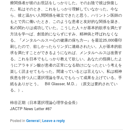
療関係者が彼のお世話をしっかりした。そのお陰で彼は快復し
た。私はそのとき、これをしっかり理解していなかった。今な
ら、彼と温かい人間関係を確立できたと思う。ハリントン医師の
もとで共に働いたとき、このような患者と友好的な関係を築き、
私の関わりは成功していた。こうした人々が基本的欲求を満たす
方法を学べば、創造的にならずにすみ、精神病と呼ばれなくな
る。『メンタルヘルスー心の健康の保ち方―』を最近25,000冊印
刷したので、欲しかったらリンダに連絡されたい。人が基本的欲
求を満たすことができるようになれば、メンタルヘルスは改善す
る。これを日本でもしっかり教えて欲しい。あなたの指摘したよ
うにアラキドン酸が患者の正常になる助けになったという考えを
楽しく読ませてもらった。間違っているとは言えない。私は精神
疾患を持つ人に選択理論を学んでもらって成果を上げている。手
紙をありがとう。 Bill Glasser, M.D.」（原文は要約されてい
る。）。
柿谷正期（日本選択理論心理学会会長）
JACTP News Letter #87
Posted in
General
|
Leave a reply