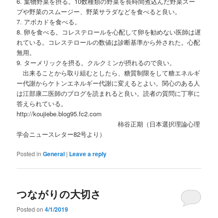
6. 葉物野菜を摂る。10数種類の野菜を長時間煮込んだ野菜スー
プや野菜のスムージー、野菜サラダなどを食べると良い。
7. アボカドを食べる。
8. 卵を食べる。コレステロールを心配して卵を勧めない医師は遅
れている。コレステロールの数値は診断基準から外された。心配
無用。
9. ターメリックを摂る。クルクミンが摂れるので良い。
出来ることから取り組むとしたら、糖質制限をして糖エネルギ
ー代謝からケトンエネルギー代謝に変えるとよい。関心のある人
は江部康二医師のブログを読まれると良い。読者の質問に丁寧に
答えられている。
http://koujiebe.blog95.fc2.com
柿谷正期（日本選択理論心理
学会ニュースレター82号より）
Posted in
General
|
Leave a reply
つながりの大切さ
Posted on
4/1/2019