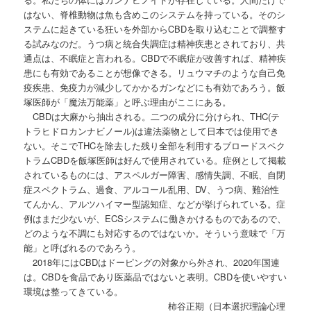
はない、脊椎動物は魚も含めこのシステムを持っている。そのシ
ステムに起きている狂いを外部からCBDを取り込むことで調整す
る試みなのだ。うつ病と統合失調症は精神疾患とされており、共
通点は、不眠症と言われる。CBDで不眠症が改善すれば、精神疾
患にも有効であることが想像できる。リュウマチのような自己免
疫疾患、免疫力が減少してかかるガンなどにも有効であろう。飯
塚医師が「魔法万能薬」と呼ぶ理由がここにある。
CBDは大麻から抽出される。二つの成分に分けられ、THC(テ
トラヒドロカンナビノール)は違法薬物として日本では使用でき
ない。そこでTHCを除去した残り全部を利用するブロードスペク
トラムCBDを飯塚医師は好んで使用されている。症例として掲載
されているものには、アスペルガー障害、感情失調、不眠、自閉
症スペクトラム、過食、アルコール乱用、DV、うつ病、難治性
てんかん、アルツハイマー型認知症、などが挙げられている。症
例はまだ少ないが、ECSシステムに働きかけるものであるので、
どのような不調にも対応するのではないか。そういう意味で「万
能」と呼ばれるのであろう。
2018年にはCBDはドーピングの対象から外され、2020年国連
は。CBDを食品であり医薬品ではないと表明。CBDを使いやすい
環境は整ってきている。
柿谷正期（日本選択理論心理