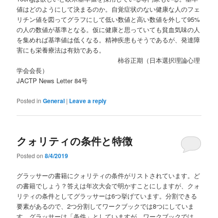
値はどのようにして決まるのか。自覚症状のない健康な人のフェ
リチン値を図ってグラフにして低い数値と高い数値を外して95%
の人の数値が基準となる。仮に健康と思っていても貧血気味の人
を集めれば基準値は低くなる。精神疾患もそうであるが、発達障
害にも栄養療法は有効である。
柿谷正期（日本選択理論心理
学会会長）
JACTP News Letter 84号
Posted in
General
|
Leave a reply
クォリティの条件と特徴
Posted on
8/4/2019
グラッサーの書籍にクォリティの条件がリストされています。ど
の書籍でしょう？答えは年次大会で明かすことにしますが、クォ
リティの条件としてグラッサーは6つ挙げています。分割できる
要素があるので、2つ分割してワークブックでは8つにしていま
す。グラッサーは「条件」としていますが、ワークブックでは