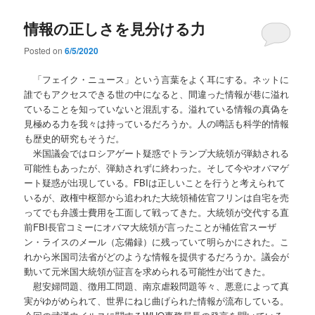
情報の正しさを見分ける力
Posted on
6/5/2020
「フェイク・ニュース」という言葉をよく耳にする。ネットに
誰でもアクセスできる世の中になると、間違った情報が巷に溢れ
ていることを知っていないと混乱する。溢れている情報の真偽を
見極める力を我々は持っているだろうか。人の噂話も科学的情報
も歴史的研究もそうだ。
米国議会ではロシアゲート疑惑でトランプ大統領が弾劾される
可能性もあったが、弾劾されずに終わった。そして今やオバマゲ
ート疑惑が出現している。FBIは正しいことを行うと考えられて
いるが、政権中枢部から追われた大統領補佐官フリンは自宅を売
ってでも弁護士費用を工面して戦ってきた。大統領が交代する直
前FBI長官コミーにオバマ大統領が言ったことが補佐官スーザ
ン・ライスのメール（忘備録）に残っていて明らかにされた。こ
れから米国司法省がどのような情報を提供するだろうか。議会が
動いて元米国大統領が証言を求められる可能性が出てきた。
慰安婦問題、徴用工問題、南京虐殺問題等々、悪意によって真
実がゆがめられて、世界にねじ曲げられた情報が流布している。