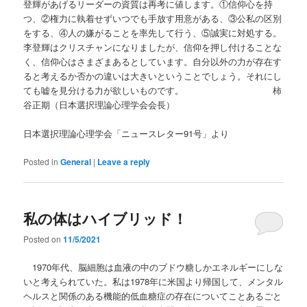
登輝があげるリーダーの資質は再考に値します。①信仰心を持
つ、②権力に執着せずいつでも手放す用意がある、③公私の区別
をする、④人の嫌がることを率先して行う、⑤誠実に対処する。
李登輝はクリスチャンになりましたが、信仰を押し付けることな
く、信仰心はさまざまあるとしています。自分以外の力が存在す
ると考えるか否かの違いは大きいということでしょう。それにし
ても嘘を見分ける力が欲しいものです。 柿
谷正期（日本選択理論心理学会会長）
日本選択理論心理学会「ニュースレター91号」より
Posted in
General
|
Leave a reply
私の体はハイブリッド！
Posted on
11/5/2021
1970年代、脳細胞は血液の中のブドウ糖しかエネルギーにしな
いと考えられていた。私は1978年に米国より帰国して、メンタル
ヘルスと関係のある機能的低血糖症の存在についてことあるごと