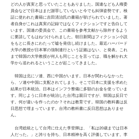
どの人が真実と思っていたこともありました。国連なども人権委
員会などで日本はまだ謝罪していないと今でも糾弾姿勢です。検
証に使われた書籍に吉田清治氏の書籍が挙げられていました。著
者自身がこれは真実の記録ではなくフィクションですと告白して
います。国連の委員会で、この書籍を参考文献から除外するよう
に要請してもはねつけられました。朝日新聞はフィクション小説
をもとに長きにわたって嘘を発信し続けました。最近ハーバード
大学の教授が日本軍の強制連行という証拠はない、と発表。これ
まで韓国の大学教授が何人も同じことを言っては、職を解かれ大
学から追われるということが起こってきました。
韓国は北にソ連、西に中国がいます。日本が関わらなかった
ら、ソ連や中国に支配されてしまう。そこで日本に支援を求めた
結果が日本統治。日本はインフラ整備に多額のお金を使っていま
す。同じように日本が統治した台湾は親日ですが、韓国は反日で
す。何が違いを作ったのか？それは教育です。韓国の教科書は反
日思想で埋まっています。台湾の教科書に反日思想はありませ
ん。
台湾総統として台湾に仕えた李登輝は、「私は20歳までは日本
人だった。」と誇りを持ち、日本精神を高く評価しています。李