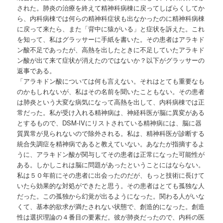
された。肺炎の治療を終えて精神科病棟に戻ってしばらくしてか
ら、内科病棟では何らの精神科症状も出なかったのに精神科病棟
に戻って来たら、また「背中に猿がいる」と症状を訴えた。これ
を知って、私はグラッサーに手紙を書いた。その患者はアラキド
ン酸不足であったが、高熱を出したときに不足していたアラキド
ン酸が出て来て症状が消えたのではないか？以下がグラッサーの
返事である。
「アラキドン酸については何も言えない。それはとても重要なも
のかもしれないが、私はその名前を聞いたこともない。その患者
は肺炎という大変な病気になって高熱を出して、内科病棟では正
常だった。私が受け入れる精神病は、神経科医が脳に異変がある
とするもので、DSM-IVにリストされている精神病には、脳に器
質異常が見られないので除外される。私は、精神科医が診断する
統合失調症を精神病であると教えていない。あなたが指摘するよ
うに、アラキドン酸が関与してその患者は正常になった可能性が
ある。しかしこれは脳に問題があったということにはならない。
私は５０年前にその患者に出会ったのだが、もっと技術に長けて
いたら効果的な対処ができたと思う。その患者はとても孤独な人
だった。この孤独から幻覚が出るようになった。関わる人がいな
くて、基本的欲求が満たされない状態で、創造的になった。創造
性は選択理論の４番目の要素だ。彼が肺炎だったので、内科の医