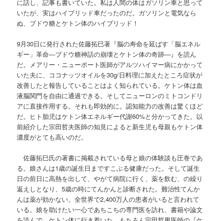
に話し、記事も書いていた。私は人間の体はガソリン車と思って
いたが、実はハイブリッド車だったのだ。ガソリンと電気なら
ぬ、ブドウ糖とケトン体のハイブリッド！
9月30日に発行された佐藤拓巳著『脳の寿命を延ばす「脳エネル
ギー」革命―ブドウ糖神話の崩壊とケトン体の奇跡―』を読ん
だ。メアリー・ニューポート医師がアルツハイマー病にかかって
いた夫に、ココナッツオイルを30g/日料理に加えたところ症状が
改善したと報告していることはよく知られている。ケトン体は血
液脳関門を自由に通過できる。そしてニューロンのミトコンドリ
アに直接作用する。それも即効的に。認知能力の改善は驚くほど
だ。ヒト胎児はケトン体エネルギー代謝60%と分かってきた。以
前紹介した宗田哲夫医師の知見によると新生児も母親もケトン体
濃度がとても高いのだ。
佐藤拓巳氏の著書に掲載されている母と娘の体験談も圧巻であ
る。娘さんは1歳の誕生日まですこぶる健康だった。そして誕生
日の前日に高熱を出して、やがて病院に行く、薬を飲む、の繰り
返えしとなり、5歳の時にてんかんと診断された。難治性てんか
んは薬が効かない。全世界で2,400万人の患者がいると言われて
いる。娘を助けたい一心であちこちの専門医を訪れ、書籍や論文
を読んで、ケトン体に行き着いた。もちろん宗田哲男医師の『ケ