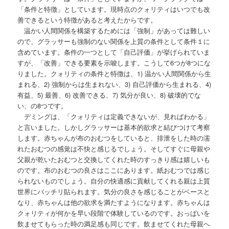
「条件と特徴」としています。現時点のクォリティはいつでも改
善できるという特徴があると考えたからです。
温かい人間関係を構築するためには「強制」があっては難しい
ので、グラッサーも強制のない関係を上質の条件として条件１に
含めています。条件の一つとして「自己評価」が挙げられていま
すが、「改善」できる要素を示唆します。こうして6つが8つにな
りました。クォリティの条件と特徴は、1) 温かい人間関係から生
まれる、2) 強制からは生まれない、3) 自己評価から生まれる、4)
有益、5) 最善、6) 改善できる、7) 気分が良い、8) 破壊的でな
い、の8つです。
デミングは、「クォリティは定義できないが、見ればわかる」
と言いました。しかしグラッサーは基本的欲求と結びつけて考察
します。赤ちゃんが布のおむつをしていると、排泄をした時の濡
れたおむつの感覚は不快と感じるでしょう。そしてすぐに母親や
父親が乾いたおむつと交換してくれた時のすっきり感は嬉しいも
のです。布のおむつの良さはここにあります。紙おむつでは感じ
られないものでしょう。自分の快適感に貢献してくれる親は上質
世界にバッチリ貼られます。気分の良さを感じることがベースと
なり、赤ちゃんは他の欲求を満たすようになります。赤ちゃんは
クォリティが何かを早い段階で体験しているのです。おっぱいを
飲ませてもらった時の満足感も同じです。飲ませてくれた母親へ