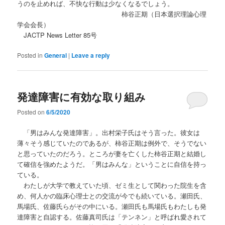
うのを止めれば、不快な行動は少なくなるでしょう。
柿谷正期（日本選択理論心理
学会会長）
JACTP News Letter 85号
Posted in
General
|
Leave a reply
発達障害に有効な取り組み
Posted on
6/5/2020
「男はみんな発達障害」。出村栄子氏はそう言った。彼女は
薄々そう感じていたのであるが、柿谷正期は例外で、そうでない
と思っていたのだろう。ところが妻を亡くした柿谷正期と結婚し
て確信を強めたようだ。「男はみんな」ということに自信を持っ
ている。
わたしが大学で教えていた頃、ゼミ生として関わった院生を含
め、何人かの臨床心理士との交流が今でも続いている。瀬田氏、
馬場氏、佐藤氏らがその中にいる。瀬田氏も馬場氏もわたしも発
達障害と自認する。佐藤真司氏は「テンネン」と呼ばれ愛されて