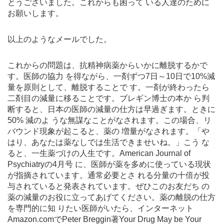
とうございました。これからも困って いる人達のために
お願いします。
以上のようなメールでした。
これからの問題は、抗精神病薬からいかに離脱するかで
す。医師の協力 を得ながら、一剤ずつ7日～10日で10%減
量を原則として、離脱することで す。一剤が終わったら
二剤目の減量に移ることです。ブレギン博士の本か ら判
断すると、日本の医師の減量の仕方は早過ぎます。ときに
50% 減のよ うな無謀なことがなされます。この場合、リ
バウンド現象が起こると、薬の 増量がなされます。「や
はり、あなたは薬なしでは生活できませいね。」こう な
ると、一生薬づけの人生です。American Journal of
Psychiatryの4月号 に、医師が薬を多めに使っている現状
が指摘されています。通常必要とさ れる分量の十倍が投
与されていると発表されています。ぜひこのお友だち の
薬の減量のお役に立ってあげてください。薬の離脱の仕方
を専門的に知 りたい医師がいたら、インターネット
Amazon.comでPeter Breggin著Your Drug May be Your