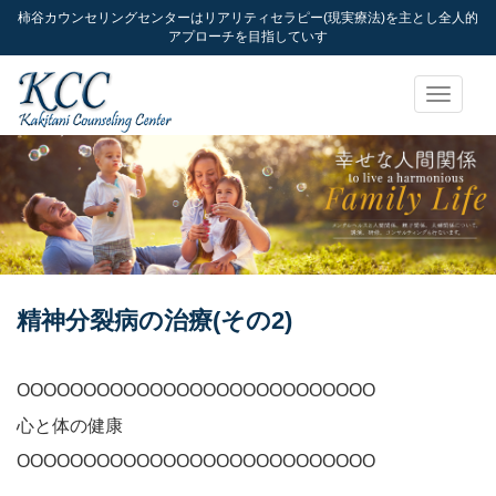
柿谷カウンセリングセンターはリアリティセラピー(現実療法)を主とし全人的
アプローチを目指していす
Toggle
navigati
精神分裂病の治療(その2)
OOOOOOOOOOOOOOOOOOOOOOOOOOO
心と体の健康
OOOOOOOOOOOOOOOOOOOOOOOOOOO