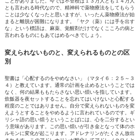
ことがありました。今では不登校は１３万人とも１４万人
とも言われる時代なので、精神科で薬物療法をしてもらう
ことは少なくなったと思いますが、いったん薬物療法が始
まると離脱が困難になります。「ヤク（薬）には手を出す
な」という標語は、麻薬、覚醒剤だけでなくこころの病と
言われるものにもあてはめるべきでしょう。
変えられないものと、変えられるものとの区
別
聖書は「心配するのをやめなさい」（マタイ６：２５～３
４）と教えています。通常の計画を止めるということでは
なく、何の結果ももたらさない思い煩いを指しています。
炊飯器を夜セットすることを忘れてはいけないと心配する
程度のことではありません。自分で変えられないものを変
えようとすることをやめるように言われているのです。ギ
リシャ語の思い煩うということばには、心を二分するとい
う意味があります。この思い煩いが引き金となって体のホ
ルモンに変化が起こります。アドレナリンがたくさん放出