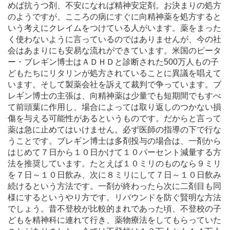
めば抗うつ剤、不安になれば精神安定剤。お決まりの処方
のようですが、こころの病にすぐに向精神薬を処方すると
いう考えにクレイムをつけている人がいます。薬をまった
く使わないように言っているのではありませんが、今の社
会はあまりにも安易な流れができています。米国のピータ
ー・ブレギン博士はＡＤＨＤと診断された500万人もの子
どもたちにリタリンが処方されていることに異議を唱えて
います。そして製薬会社を訴えて裁判で争っています。ブ
レギン博士の主張は、向精神薬は少量でも短期間でもすべ
て前頭葉に作用し、場合によっては取り返しのつかない損
傷を与える可能性があるというものです。だからと言って
薬は急に止めてはいけません。必ず医師の指導の下で行な
うことです。ブレギン博士は多剤投与の場合は、一剤から
はじめて７日から１０日かけて１０パーセント減量する方
法を推奨しています。たとえば１０ミリのものなら９ミリ
を７日～１０日飲み、次に８ミリにして７日～１０日飲み
続けるという方法です。一剤が終わったら次に二剤目も同
様にするというやり方です。リバウンドを防ぐ賢明な方法
でしょう。昔不登校が比較的まれであった頃、不登校の子
どもを精神科に連れて行き、薬物療法をしてもらっていた