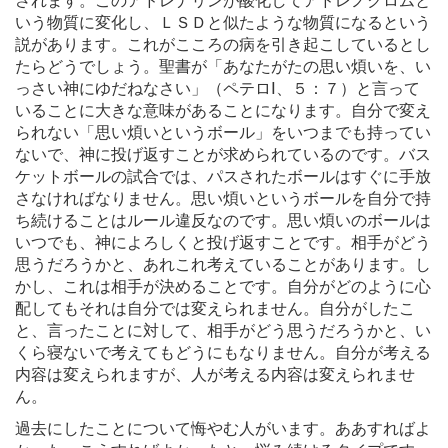
されます。このアドレナリンが酸化してアドレノクロムと
いう物質に変化し、ＬＳＤと似たような物質になるという
説があります。これがこころの病を引き起こしているとし
たらどうでしょう。聖書が「あなたがたの思い煩いを、い
っさい神にゆだねなさい」（ペテロⅠ、５：７）と言って
いることに大きな意味があることになります。自分で変え
られない「思い煩いというボール」をいつまでも持ってい
ないで、神に投げ返すことが求められているのです。バス
ケットボールの試合では、パスされたボールはすぐに手放
さなければなりません。思い煩いというボールを自分で持
ち続けることはルール違反なのです。思い煩いのボールは
いつでも、神によろしくと投げ返すことです。相手がどう
思うだろうかと、あれこれ考えていることがあります。し
かし、これは相手が決めることです。自分がどのように心
配してもそれは自分では変えられません。自分がしたこ
と、言ったことに対して、相手がどう思うだろうかと、い
くら寝ないで考えてもどうにもなりません。自分が考える
内容は変えられますが、人が考える内容は変えられませ
ん。
過去にしたことについて悔やむ人がいます。ああすればよ