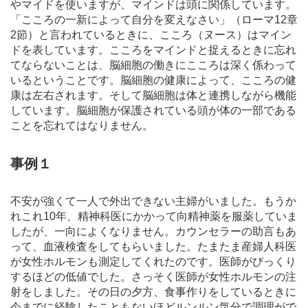
やマイドを使いますが、マインドは頭に関係しています。
「こころの一新によって自分を変えなさい」（ローマ12章
2節）と言われているときに、こころ（ヌース）はマイン
ドを表しています。こころをマインドと捉えるときに忘れ
てならないことは、脳細胞の働きにこころは深く係わって
いるということです。脳細胞の健康によって、こころの健
康は左右されます。そして脳細胞は体と連携しながら機能
しています。脳細胞が保護されている頭が体の一部である
ことを忘れてはなりません。
事例１
不安が強くて一人で外出できない主婦がいました。もうか
れこれ10年、精神科医にかかって向精神薬を服薬していま
したが、一向によくなりません。カウンセラーの助言もあ
って、血液検査をしてもらいました。たまたま産婦人科医
が女性ホルモンも測定してくれたのです。医師がびっくり
するほどの低値でした。さっそく医師が女性ホルモンの注
射をしました。その日の夕方、食事作りをしているときに
今までに経験したこともないほどルンルン気分で調理がで