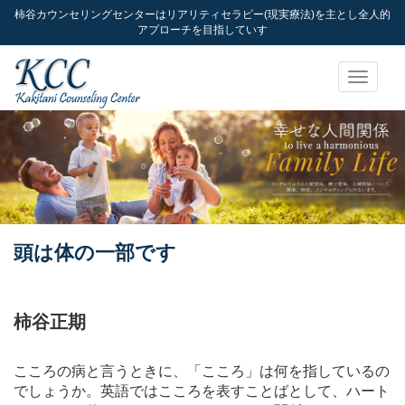
柿谷カウンセリングセンターはリアリティセラピー(現実療法)を主とし全人的
アプローチを目指していす
Toggle
navigati
頭は体の一部です
柿谷正期
こころの病と言うときに、「こころ」は何を指しているの
でしょうか。英語ではこころを表すことばとして、ハート