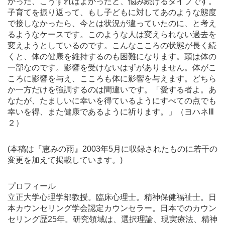
かった、こうすればよかったと、悩み続けるタイプです。
子育てを振り返って、もし子どもに対してあのような態度
で接しなかったら、今とは状況が違っていたのに、と考え
るようなケースです。このような人は変えられない過去を
変えようとしているのです。こんなこころの状態が長く続
くと、体の健康を維持するのも困難になります。頭は体の
一部なのです。影響を受けないはずがありません。体がこ
ころに影響を与え、こころも体に影響を与えます。どちら
か一方だけを強調するのは間違いです。「愛する者よ。あ
なたが、たましいに幸いを得ているようにすべての点でも
幸いを得、また健康であるように祈ります。」（ヨハネⅢ
２）
(本稿は『恵みの雨』2003年5月に収録されたものに若干の
変更を加えて掲載しています。)
プロフィール
立正大学心理学部教授。臨床心理士。精神保健福祉士。日
本カウンセリング学会認定カウンセラー。日本でのカウン
セリング歴25年。研究領域は、選択理論、現実療法、精神