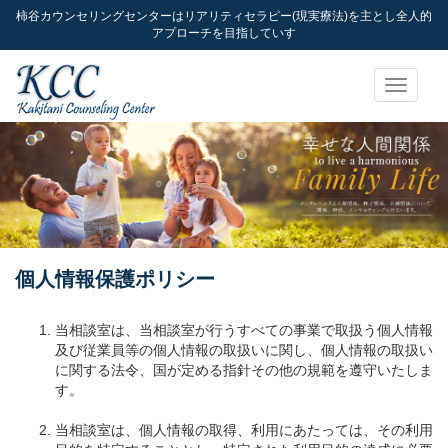
柿谷カウンセリングセンターはリアリティセラピー(現実療法)を主とし全人的
アプローチを目指していす
Toggle
navigati
個人情報保護ポリシー
当相談室は、当相談室が行うすべての事業で取扱う個人情報
及び従業員等の個人情報の取扱いに関し、個人情報の取扱い
に関する法令、国が定める指針その他の規範を遵守いたしま
す。
当相談室は、個人情報の取得、利用にあたっては、その利用