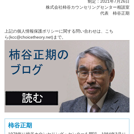
制定：2021年7月26日
株式会社柿谷カウンセリングセンター相談室
代表 柿谷正期
上記の個人情報保護ポリシーに関する問い合わせは、こち
ら
(ten.yroehteciohc@cck)
まで。
柿谷正期
1978年に柿谷カウンセリング・センターを開設。1984年3月に