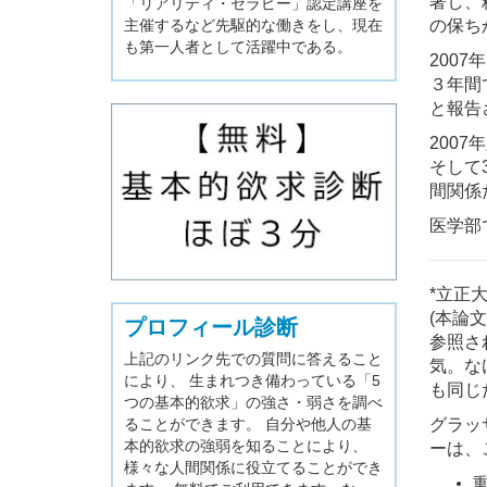
著し、
「リアリティ・セラピー」認定講座を
主催するなど先駆的な働きをし、現在
の保ち
も第一人者として活躍中である。
200
３年間
と報告
200
そして
間関係
医学部
*立正大学
(本論
プロフィール診断
参照さ
上記のリンク先での質問に答えること
気。な
により、 生まれつき備わっている「5
も同じだ
つの基本的欲求」の強さ・弱さを調べ
ることができます。 自分や他人の基
グラッ
本的欲求の強弱を知ることにより、
ーは、
様々な人間関係に役立てることができ