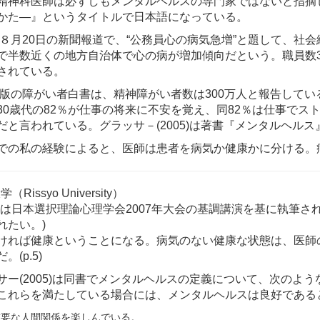
精神科医師は必ずしもメンタルヘルスの専門家ではないと指摘
かた—』というタイトルで日本語になっている。
7年８月20日の新聞報道で、“公務員心の病気急増”と題して、
で半数近くの地方自治体で心の病が増加傾向だという。職員数3
されている。
7年版の障がい者白書は、精神障がい者数は300万人と報告して
30歳代の82％が仕事の将来に不安を覚え、同82％は仕事でス
だと言われている。グラッサ－(2005)は著書『メンタルヘル
での私の経験によると、医師は患者を病気か健康かに分ける。
（Rissyo University）
文は日本選択理論心理学会2007年大会の基調講演を基に執筆
れたい。)
ければ健康ということになる。病気のない健康な状態は、医師
。(p.5)
サー(2005)は同書でメンタルヘルスの定義について、次のような
これらを満たしている場合には、メンタルヘルスは良好である
重要な人間関係を楽しんでいる。