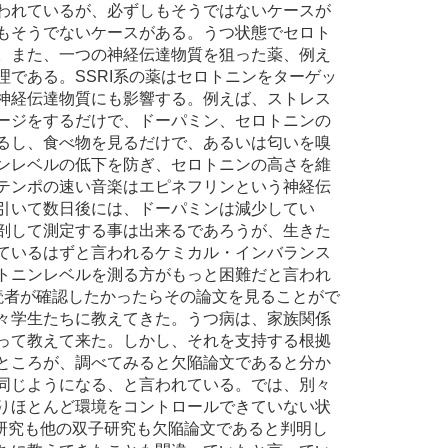
われているが、必ずしもそうではないケースが
もそうでないケースがある。うつ状態でセロト
。また、一つの神経伝達物質を狙った薬、例え
である。SSRI系の薬はセロトニンをターゲッ
神経伝達物質にも影響する。例えば、ストレス
ージをするだけで、ドーパミン、セロトニンの
るし、食べ物を見るだけで、あるいは匂いを嗅
ンレベルの低下を防ぎ、セロトニンの高さを維
テンポの速い音楽はエピネフリンという神経伝
引いて数日後には、ドーパミンは減少してい
剖して測定する事は出来るであろうが、生きた
ているはずと言われるケミカル・インバランス
トニンレベルを測る方がもっと困難だと言われ
がら読者が確認したかったらその論文を見ることがで
々学生たちに教えてきた。うつ病は、家族関係
って教えて来た。しかし、それを支持する根拠
ところが、調べてみると欠陥論文であると分か
同じようになる、と言われている。では、別々
りほとんど環境をコントロールできていない状
子研究も他の双子研究も欠陥論文であると判明し