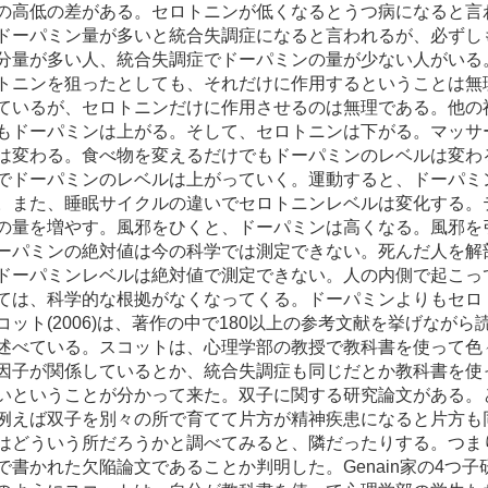
の高低の差がある。セロトニンが低くなるとうつ病になると言
ドーパミン量が多いと統合失調症になると言われるが、必ずし
分量が多い人、統合失調症でドーパミンの量が少ない人がいる
トニンを狙ったとしても、それだけに作用するということは無理
ているが、セロトニンだけに作用させるのは無理である。他の
もドーパミンは上がる。そして、セロトニンは下がる。マッサ
は変わる。食べ物を変えるだけでもドーパミンのレベルは変わ
でドーパミンのレベルは上がっていく。運動すると、ドーパミ
。また、睡眠サイクルの違いでセロトニンレベルは変化する。
の量を増やす。風邪をひくと、ドーパミンは高くなる。風邪を
ーパミンの絶対値は今の科学では測定できない。死んだ人を解
ドーパミンレベルは絶対値で測定できない。人の内側で起こっ
ては、科学的な根拠がなくなってくる。ドーパミンよりもセロ
コット(2006)は、著作の中で180以上の参考文献を挙げな
述べている。スコットは、心理学部の教授で教科書を使って色
因子が関係しているとか、統合失調症も同じだとか教科書を使
いということが分かって来た。双子に関する研究論文がある。
例えば双子を別々の所で育てて片方が精神疾患になると片方も
はどういう所だろうかと調べてみると、隣だったりする。つま
で書かれた欠陥論文であることか判明した。Genain家の4つ