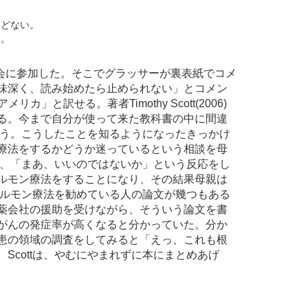
んどない。
い。
会に参加した。そこでグラッサーが裏表紙でコメ
味深く、読み始めたら止められない」とコメン
カ」と訳せる。著者Timothy Scott(2006)
る。今まで自分が使って来た教科書の中に間違
は言う。こうしたことを知るようになったきっかけ
療法をするかどうか迷っているという相談を母
ので、「まあ、いいのではないか」という反応をし
ルモン療法をすることになり、その結果母親は
。ホルモン療法を勧めている人の論文が幾つもある
薬会社の援助を受けながら、そういう論文を書
がんの発症率が高くなると分かっていた。分か
患の領域の調査をしてみると「えっ、これも根
cottは、やむにやまれずに本にまとめあげ