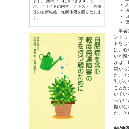
ます。 無料でご利用できます。な
お、当サイトの内容、テキスト、画像
等の無断転載・無断使用を固く禁じま
す。
筆者は
ントし
トをして
は、心
いが幾
かは、
親から
た。そ
乳がん
ことが
いてい
ってい
拠がな
た。それ