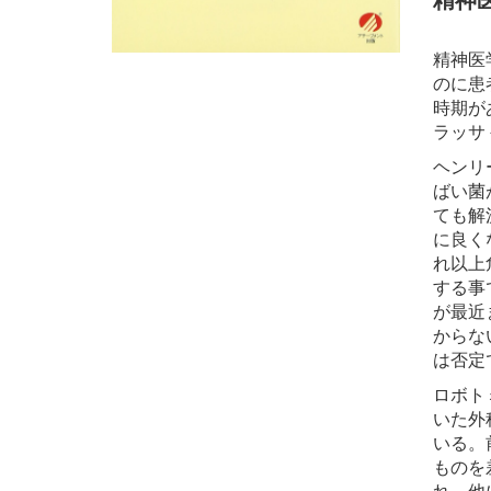
精神
精神医
のに患
時期が
ラッサ
ヘンリ
ばい菌
ても解
に良く
れ以上
する事
が最近
からな
は否定
ロボト
いた外
いる。
ものを