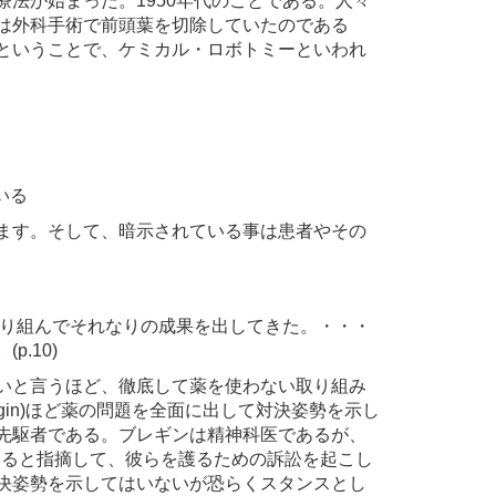
法が始まった。1950年代のことである。人々
は外科手術で前頭葉を切除していたのである
ということで、ケミカル・ロボトミーといわれ
いる
ます。そして、暗示されている事は患者やその
取り組んでそれなりの成果を出してきた。・・・
.10)
いと言うほど、徹底して薬を使わない取り組み
ggin)ほど薬の問題を全面に出して対決姿勢を示し
先駆者である。ブレギンは精神科医であるが、
もいると指摘して、彼らを護るための訴訟を起こし
決姿勢を示してはいないが恐らくスタンスとし