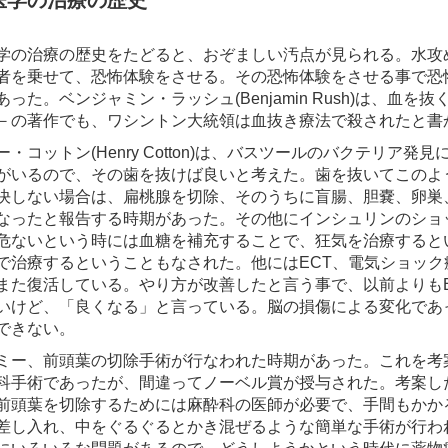
医学の治療の歴史
学の治療の歴史をたどると、おぞましい汚点が見られる。水攻
者を乗せて、恐怖体験をさせる。その恐怖体験をさせる事で恐
あった。ベンジャミン・ラッシュ(Benjamin Rush)は、
－の著作でも、ワシントン大統領は血抜き療法で殺されたと書
ー・コットン(Henry Cotton)は、バスツールのバクテリ
がいるので、その歯を抜けば良いと考えた。歯を抜いてこのよ
決しない場合は、扁桃腺を切除、そのうちに盲腸、胆嚢、卵巣
なったと報告する時期があった。その他にインシュリンのショ
危ないという時には血糖を補充することで、狂気を治療すると
で治療するということもなされた。他にはECT、電気ショック
また復活している。やり方が改善したと言う事で、以前よりも
いけど、「良くなる」と言っている。脳の損傷による変化であ
できない。
ミー、前頭葉の切除手術が行なわれた時期があった。これを考
科手術であったが、間違ってノーベル賞が授与された。考案し
前頭葉を切除するためには麻酔科の医師が必要で、手間もかか
差し入れ、中をぐるぐるとかき混ぜるような簡単な手術が行わ