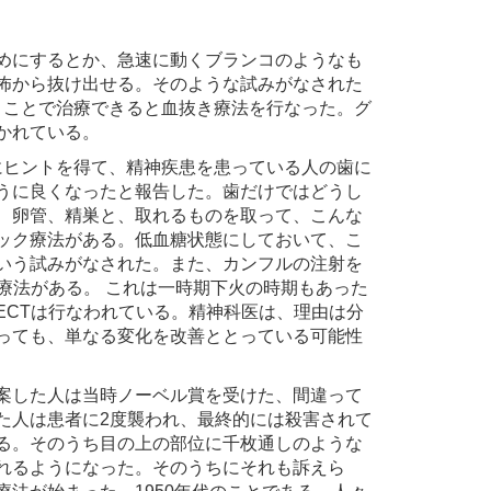
めにするとか、急速に動くブランコのようなも
怖から抜け出せる。そのような試みがなされた
血を抜くことで治療できると血抜き療法を行なった。グ
かれている。
ア発見にヒントを得て、精神疾患を患っている人の歯に
うに良くなったと報告した。歯だけではどうし
、卵管、精巣と、取れるものを取って、こんな
ック療法がある。低血糖状態にしておいて、こ
いう試みがなされた。また、カンフルの注射を
療法がある。 これは一時期下火の時期もあった
ECTは行なわれている。精神科医は、理由は分
っても、単なる変化を改善ととっている可能性
案した人は当時ノーベル賞を受けた、間違って
た人は患者に2度襲われ、最終的には殺害されて
る。そのうち目の上の部位に千枚通しのような
れるようになった。そのうちにそれも訴えら