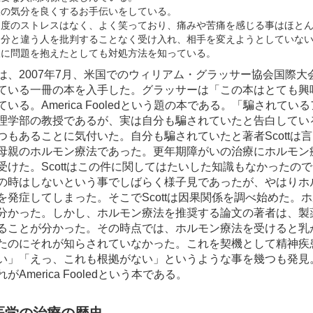
人の気分を良くするお手伝いをしている。
過度のストレスはなく、よく笑っており、痛みや苦痛を感じる事はほと
自分と違う人を批判することなく受け入れ、相手を変えようとしていな
仮に問題を抱えたとしても対処方法を知っている。
、2007年7月、米国でのウィリアム・グラッサー協会国際大
ている一冊の本を入手した。グラッサーは「この本はとても興
いる。America Fooledという題の本である。「騙されているアメリ
理学部の教授であるが、実は自分も騙されていたと告白してい
つもあることに気付いた。自分も騙されていたと著者Scott
母親のホルモン療法であった。更年期障がいの治療にホルモン
受けた。Scottはこの件に関してはたいした知識もなかった
の時はしないという事でしばらく様子見であったが、やはりホ
を発症してしまった。そこでScottは因果関係を調べ始めた
分かった。しかし、ホルモン療法を推奨する論文の著者は、製
ることが分かった。その時点では、ホルモン療法を受けると乳
たのにそれが知らされていなかった。これを契機として精神疾
い」「えっ、これも根拠がない」というような事を幾つも発見。S
がAmerica Fooledという本である。