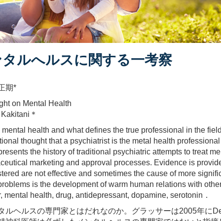
ンタルへルスに関する一考察
正期*
ht on Mental Health
 Kakitani＊
 mental health and what defines the true professional in the fie
ional thought that a psychiatrist is the metal health professiona
presents the history of traditional psychiatric attempts to treat m
eutical marketing and approval processes. Evidence is provided
tered are not effective and sometimes the cause of more signifi
problems is the development of warm human relations with other
, mental health, drug, antidepressant, dopamine, serotonin．
ルスの専門家とはだれなのか。グラッサーは2005年にDefining Mental 