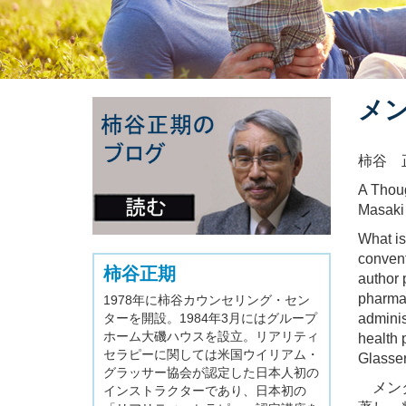
メ
柿谷 
A Thoug
Masaki
What is
convent
柿谷正期
author 
pharmac
1978年に柿谷カウンセリング・セン
ターを開設。1984年3月にはグループ
adminis
ホーム大磯ハウスを設立。リアリティ
health 
セラピーに関しては米国ウイリアム・
Glasser
グラッサー協会が認定した日本人初の
メンタルヘ
インストラクターであり、日本初の