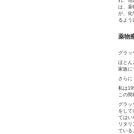
れ、他
は、薬
が、化
るよう
薬物
グラッ
ほとん
家族に
さらに
私は1
この間
グラッ
をして
てはい
リタリ
ている