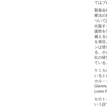
てはブ
製薬会
療法の推奨
ついて
出版す
援助を
越える
を発症
ンは使
る。ホ
社の研
ている
ケミカ
いると
カル・イン
Glenmul
Loren 
セロト
いう説