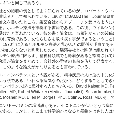
レギンと同じであろう。
社との癒着の例としてよく知られているのが、ロバート・ウィルソン(
者として知られている。1962年にJAMA(The Journal of the Amer
論文を書いたところ、製薬会社からアプローチを受けるようになった。19
る。ホルモン療法を推奨する書籍である。この後、ウィルソン
受けたと言われている。彼の書く論文は、当然乳がんとの関係
のに有効である、女性らしさを取り戻す事ができるということに
。1970年に入るとホルモン療法と乳がんとの関係が明白であ
い物にならないと判明したのか、製薬会社との関係は絶たれてし
ルモン療法に限らず、精神科領域でも癒着があると指摘されて
究員が論文をまとめて、会社外の学者の名前を借りて発表する
。このような論文がかなりあるとも言われている。
ル・インバランスという説がある。精神疾患の人は脳の中に化
いう説である。いわゆる病気なのだから、どうすることもでき
バランス説に反対する人たちがいる。David Kaiser, MD, Peter Breggin
len, MD, Robert Whitaker (Medical Journalist), Susan kemker,
R. Mosher, MD, Ellen M. Borges, PhD, Colin A. Ross, MD
ニン/ドーパミンの増減説がある。セロトニンが低いとうつ病
である。しかし、どこまで科学的かとなると疑義をはさむ人は