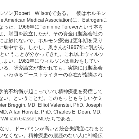
Robert Wilson)である。 彼はホルモン
ican Medical Association)に、Estrogenに
66年にFeminine Foreverという本を
は、財団を設立したが、その資金は製薬会社の
には触れないで、ホルモン療法は更年期を乗り
集中する。しかし、奥さんが1967年に乳がん
るということが分かってきた。これ以上ウィルソ
まい、1981年にウィルソンは自殺をしてい
いる。研究論文が書かれても、実際には製薬会
。いわゆるゴーストライターの存在が指摘され
学的不均衡が起こっていて精神疾患を発症して
ない、ということだ。このもっともらしいケミ
, MD, Elliot Valenstei, PhD, Joseph
 MD, Allan Horwitz, PhD, Charles E. Dean, MD,
, そしてWilliam Glasser, MDたちである。
になり、ドーパミンが高いと統合失調症になると
少なくない。精神疾患の履歴のない人に神経伝