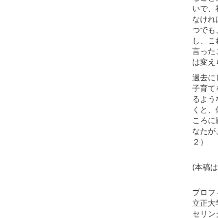
いで、
なけれ
つでも
し、こ
言った
は変え
過去に
子育て
るよう
くと、
ころに
なたが
２）
(本稿
プロフ
立正大
セリン