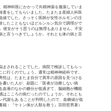
年、精神科医にかかって向精神薬を服薬していま
検査をしてもらいました。たまたま産婦人科医
低値でした。さっそく医師が女性ホルモンの注
験したこともないほどルンルン気分で調理がで
。」彼女がそう思うのは無理もありません。不安
病と言うべきでしょうか。それとも体の病と言
悩まされることでした。病院で検診してもらっ
こに行くのでしょう。通常は精神神経科です。
男性は、たまたま自分で異常の原因を見つける
を書いた人が、副題に「医者が治療しない病
る血液のなかの糖分が低過ぎて、脳細胞が機能
感はこころの病だったのでしょうか。それとも
ン代謝もあ ることが判明したので、血糖値が低
書籍：『ケトン体が人類を救う』宗田哲男著）