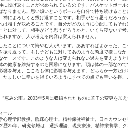
神に投げ返すことが求められているのです。バスケットボール
ばなりません。思い煩いというボールを自分で持ち続けること
、神によろしくと投げ返すことです。相手がどう思うだろうか
れは相手が決めることです。自分がどのように心配してもそれ
ことに対して、相手がどう思うだろうかと、いくら寝ないで考
られますが、人が考える内容は変えられません。
したことについて悔やむ人がいます。ああすればよかった、こ
を振り返って、もし子どもに対してあのような態度で接しなか
なケースです。このような人は変えられない過去を変えようと
体の健康を維持するのも困難になります。頭は体の一部なので
影響を与え、こころも体に影響を与えます。どちらか一方だけ
、たましいに幸いを得ているようにすべての点でも幸いを得、
は『恵みの雨』2003年5月に収録されたものに若干の変更を加え
ィール
学心理学部教授。臨床心理士。精神保健福祉士。日本カウンセ
グ歴25年。研究領域は、選択理論、現実療法、精神栄養学、