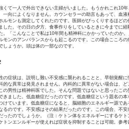
強くて一人で外出できない主婦がいました。もうかれこれ10
、一向によくなりません。カウンセラーの助言もあって、血液
ホルモンも測定してくれたのです。医師がびっくりするほどの
ました。その日の夕方、食事作りをしているときに今までに経
た。「こんなことで私は10年間も精神科にかかっていたのか
ルモンのアンバランスからも起こるのです。この場合こころの
でしょうか。頭は体の一部なのです。
２
性の症状は、説明し難い不安感に襲われることと、早朝覚醒に
科的な異常は発見されません。内科的に異常がない場合は、ど
この男性は精神科医でした。そんな問題ではないと思ったこの
できました。低血糖症だったのです。低血糖症という題名の本
つけています。低血糖症になると、脳細胞のエネルギー源であ
なるのです。不安感はその結果だったのです。この場合、不安
だったのでしょうか。（注：ケトン体をエネルギーにするケト
ケトンエンルギーが使えれば症状を抑制することは可能。参考