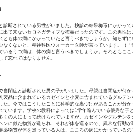
３
と診断されている男性がいました。検診の結果梅毒にかかって
に出て来ないセロネガティブな梅毒だったのです。この男性は
れとも体の病にかかっていたと言うべきでしょうか。知らずに
少なくないと、精神科医ウォーカー医師が言っています。（『狂
ているうつ病は、体の病と言うべきでしょうか。それともここ
して忘れてはなりません。
４
で自閉症と診断された男の子がいました。母親は自閉症が何か
乳製品に含まれているカゼインと小麦に含まれているグルテン
した。今ではこうしたことに科学的な裏づけがあることが分か
れています。学校の教科によっては1学年進んでいる優秀な子
多くの人によって続けられていますが、カゼインやグルテンを
ヘンに似た物質が造られ、それが体を巡るので、異常な行動が
麻薬物質が体を巡っている人は、こころの病にかかっているの