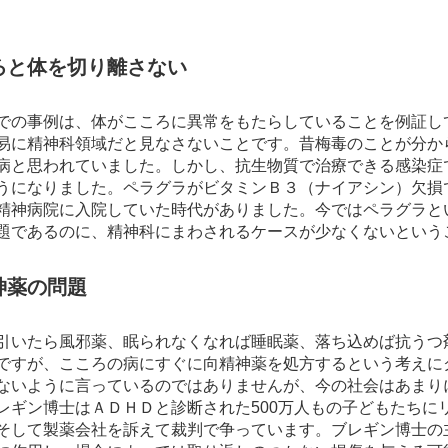
ろと体を切り離さない
での事例は、体がこころに異常をもたらしていることを例証し
易に精神科領域だと見なさないことです。昔梅毒のことが分か
病と思われていました。しかし、抗生物質で治療できる感染症
うになりました。ペラグラがビタミンＢ３（ナイアシン）欠損
精神病院に入院していた時代がありました。今ではペラグラと
題であるのに、精神科にまわされるケースが少なくないという
神薬の問題
引いたら風邪薬、眠られなくなれば睡眠薬、落ち込めば抗うつ
ですが、こころの病にすぐに向精神薬を処方するという考えに
ないように言っているのではありませんが、今の社会はあまり
レギン博士はＡＤＨＤと診断された500万人もの子どもたちに
そして製薬会社を訴えて裁判で争っています。ブレギン博士の