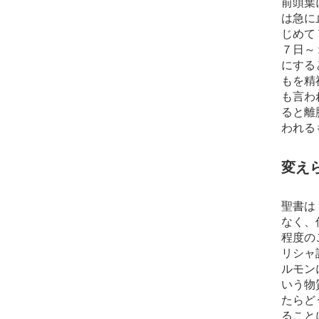
前頭葉
は急に
じめて
７日～
にする
もを精
も言わ
ると離
われる
変え
聖書は
なく、
程度の
リシャ
ルモン
いう物
たらど
ること