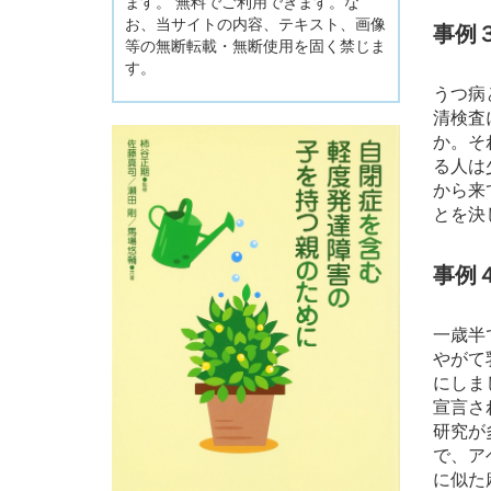
ます。 無料でご利用できます。な
お、当サイトの内容、テキスト、画像
事例
等の無断転載・無断使用を固く禁じま
す。
うつ病
清検査
か。そ
る人は
から来
とを決
事例
一歳半
やがて
にしま
宣言さ
研究が
で、ア
に似た