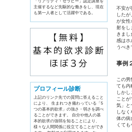
「リアリティ・セラピー」認定講座を
主催するなど先駆的な働きをし、現在
不安が
も第一人者として活躍中である。
したが
が女性
射をし
きまし
感はホ
うべき
事例
この男
ても内
プロフィール診断
しかし
上記のリンク先での質問に答えること
ことが
により、 生まれつき備わっている「5
気」と
つの基本的欲求」の強さ・弱さを調べ
しなく
ることができます。 自分や他人の基
体の病
本的欲求の強弱を知ることにより、
くても
様々な人間関係に役立てることができ