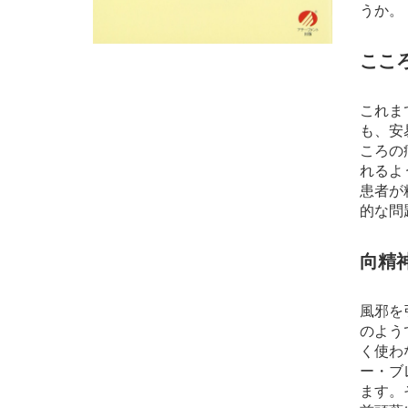
うか。
ここ
これま
も、安
ころの
れるよ
患者が
的な問
向精
風邪を
のよう
く使わ
ー・ブ
ます。