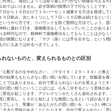
に作用し、場合によっては取り返しのつかない損傷を与える可
止めてはいけません。必ず医師の指導の下で行なうことです。
７日から１０日かけて１０パーセント減量する方法を推奨して
１０日飲み、次に８ミリにして７日～１０日飲み続けるという
というやり方です。リバウンドを防ぐ賢明な方法でしょう。昔
神科に連れて行き、薬物療法をしてもらっていたことがありま
れる時代なので、精神科で薬物療法をしてもらうことは少なく
脱が困難になります。「ヤク（薬）には手を出すな」という標
ものにもあてはめるべきでしょう。
られないものと、変えられるものとの区別
「心配するのをやめなさい」（マタイ６：２５～３４）と教え
何の結果ももたらさない思い煩いを指しています。炊飯器を夜
ことではありません。自分で変えられないものを変えようとす
語の思い煩うということばには、心を二分するという意味があ
に変化が起こります。アドレナリンがたくさん放出されます。
質に変化し、ＬＳＤと似たような物質になるという説がありま
うでしょう。聖書が「あなたがたの思い煩いを、いっさい神に
に大きな意味があることになります。自分で変えられない「思