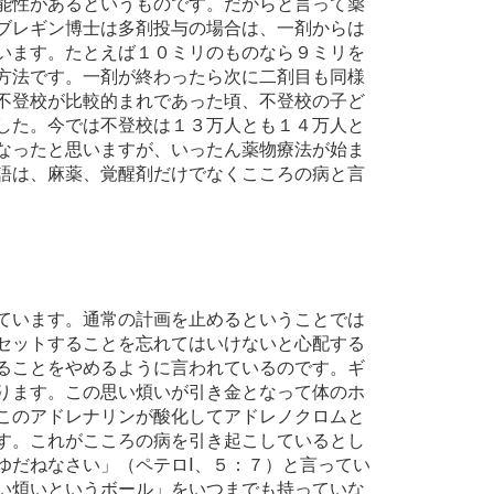
能性があるというものです。だからと言って薬
ブレギン博士は多剤投与の場合は、一剤からは
います。たとえば１０ミリのものなら９ミリを
方法です。一剤が終わったら次に二剤目も同様
不登校が比較的まれであった頃、不登校の子ど
した。今では不登校は１３万人とも１４万人と
なったと思いますが、いったん薬物療法が始ま
語は、麻薬、覚醒剤だけでなくこころの病と言
ています。通常の計画を止めるということでは
セットすることを忘れてはいけないと心配する
ることをやめるように言われているのです。ギ
ります。この思い煩いが引き金となって体のホ
このアドレナリンが酸化してアドレノクロムと
す。これがこころの病を引き起こしているとし
ゆだねなさい」（ペテロⅠ、５：７）と言ってい
い煩いというボール」をいつまでも持っていな