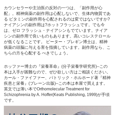
カウンセラーや主治医の反対の一つは、「副作用が心
配」。精神病薬の副作用は心配しないで、生体内物質であ
る ビタミンの副作用を心配されるのは変ではないですか?
ナイアシンの副作用は?ホットフラッシュです。でも今
は、ゼロ フラッシュ・ナイアシンもでています。ナイア
シンの副作用で良いものもあります。高いコレステロール
が低くなることです。 ピーター・ブレギン博士は、精神
病薬の頭脳に与える害を指摘しています。副作用なら、こ
ちらの方を心配する べきでしょう。
ホッファー博士の『栄養革命』(分子栄養学研究所)--この
本は入手が困難なので、ぜひ欲しい方はご相談ください。
カール・ファイファー、パトリック・ホルホード著『精神
疾患と栄養』(ブレーン出版)--この本は本屋で買えます。
英文では薄い本でOrthomolecular Treatment for
Schizophrenia by A. Hoffer(Keats Publishing, 1999)が手頃
です。