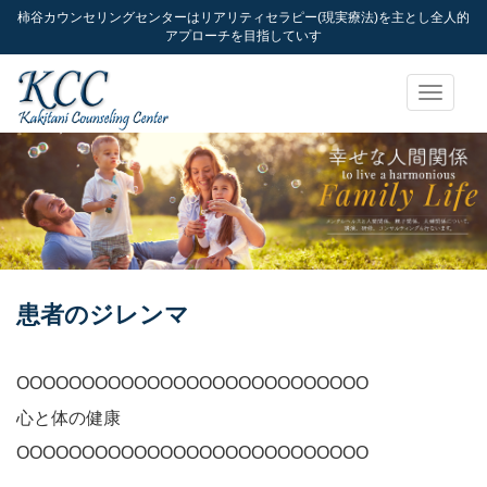
柿谷カウンセリングセンターはリアリティセラピー(現実療法)を主とし全人的
アプローチを目指していす
Toggle
navigati
患者のジレンマ
OOOOOOOOOOOOOOOOOOOOOOOOOOO
心と体の健康
OOOOOOOOOOOOOOOOOOOOOOOOOOO