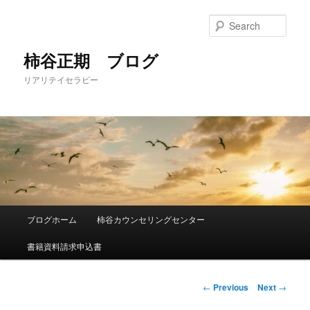
Sear
柿谷正期 ブログ
リアリテイセラピー
Main
ブログホーム
柿谷カウンセリングセンター
Skip
menu
書籍資料請求申込書
to
primary
Post
←
Previous
Next
→
navigation
content