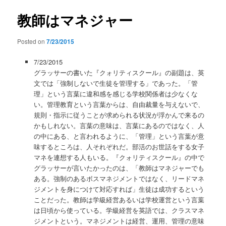
教師はマネジャー
Posted on
7/23/2015
7/23/2015
グラッサーの書いた『クォリティスクール』の副題は、英
文では「強制しないで生徒を管理する」であった。「管
理」という言葉に違和感を感じる学校関係者は少なくな
い。管理教育という言葉からは、自由裁量を与えないで、
規則・指示に従うことが求められる状況が浮かんで来るの
かもしれない。言葉の意味は、言葉にあるのではなく、人
の中にある、と言われるように、「管理」という言葉が意
味するところは、人それぞれだ。部活のお世話をする女子
マネを連想する人もいる。『クォリティスクール』の中で
グラッサーが言いたかったのは、「教師はマネジャーでも
ある。強制のあるボスマネジメントではなく、リードマネ
ジメントを身につけて対応すれば」生徒は成功するという
ことだった。教師は学級経営あるいは学校運営という言葉
は日頃から使っている。学級経営を英語では、クラスマネ
ジメントという。マネジメントは経営、運用、管理の意味