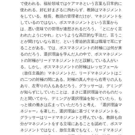
で使われる。福祉領域ではケアマネという言葉も日常的に
使われる。好む好まざるに拘わらず、教師はマネジメント
をしている。校長、教頭の管理者だけが、マネジメントを
しているのではない。ボスマネジメントという言葉から
は、悪い意味での管理が連想されるだろう。「とにかく言
われたようにやれ」というような高圧的な手法だ。言うこ
とが聞けないなら首だ、という脅迫的言葉は職場で耳にす
ることがある。では、ボスマネジメントの対極には何が来
るのだろう。選択理論を学んだ人の中で、ボスマネジメン
トの対極がリードマネジメントだと誤解している人がい
る。しかし、ボスマネジメントの対極はレッセフェール
（放任主義的）マネジメントだ。リードマネジメントはこ
の二つの対極の間にある。対極の真ん中から右寄りの人も
あり、左寄りの人もあるだろう。グラッサーは、デミング
が知らずにしていたことは、まさに選択理論そのものだっ
たと聞いてから、デミングが選択理論を知っていたら、も
っと彼の働きは広まっていただろうと考え、『選択理論マ
ネジャー』を著した。選択理論に基づくマネジメントを、
グラッサーはリードマネジメントと呼んでいる。教師も自
分がマネジメントをする立場にあることを認めて、ボスマ
ネジメントではなく、放任主義でもなく、リードマネジメ