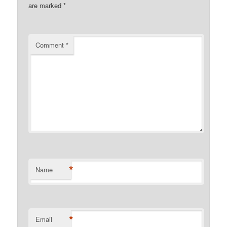
are marked
*
Comment
*
*
Name
*
Email